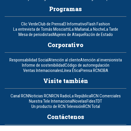
Programas
Clic Verde
Club de Prensa
El Informativo
Flash Fashion
La entrevista de Tomás Mosciatti
La Mañana
La Noche
La Tarde
Mesa de periodistas
Mujeres de Ataque
Razón de Estado
Corporativo
Responsabilidad Social
Atención al cliente
Atención al inversionista
Informe de sostenibilidad
Código de autorregulación
Ventas Internacionales
Línea Ética
Prensa RCN
OBA
Visite también
Canal RCN
Noticias RCN
RCN Radio
La República
RCN Comerciales
Nuestra Tele Internacional
Novelas
Fides
TDT
Un producto de RCN Televisión
RCN Total
Contáctenos