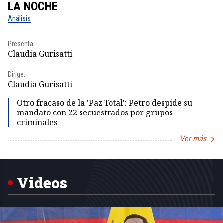
LA NOCHE
L
Análisis
No
Presenta:
Pr
Claudia Gurisatti
Id
Dirige:
Dir
Claudia Gurisatti
Id
Otro fracaso de la 'Paz Total': Petro despide su
mandato con 22 secuestrados por grupos
criminales
Ver más
Item
1
of
5
Videos