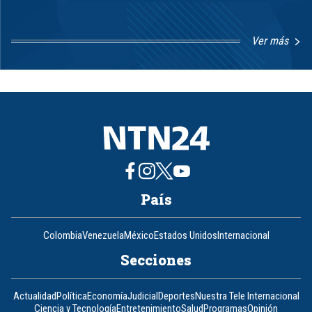
Ver más
Item
1
of
8
País
Colombia
Venezuela
México
Estados Unidos
Internacional
Secciones
Actualidad
Política
Economía
Judicial
Deportes
Nuestra Tele Internacional
Ciencia y Tecnología
Entretenimiento
Salud
Programas
Opinión