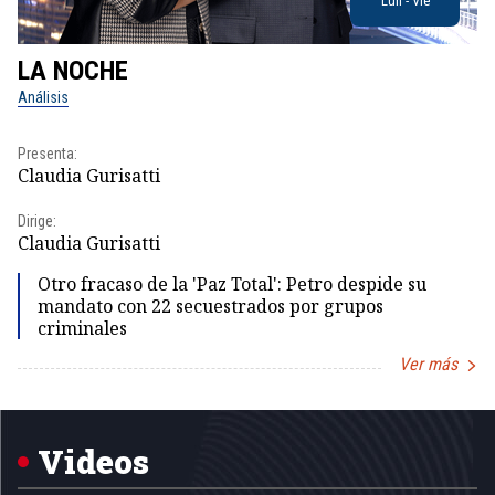
Lun - Vie
LA NOCHE
L
Análisis
No
Presenta:
Pr
Claudia Gurisatti
Id
Dirige:
Dir
Claudia Gurisatti
Id
Otro fracaso de la 'Paz Total': Petro despide su
mandato con 22 secuestrados por grupos
criminales
Ver más
Item
1
of
5
Videos