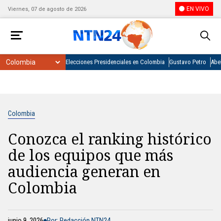
EN VIVO
Viernes, 07 de agosto de 2026
Elecciones Presidenciales en Colombia
Gustavo Petro
Abel
Colombia
Conozca el ranking histórico
de los equipos que más
audiencia generan en
Colombia
junio 9, 2026
Por: Redacción NTN24