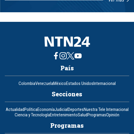
Item
1
of
8
País
Colombia
Venezuela
México
Estados Unidos
Internacional
Secciones
Actualidad
Política
Economía
Judicial
Deportes
Nuestra Tele Internacional
Ciencia y Tecnología
Entretenimiento
Salud
Programas
Opinión
Programas