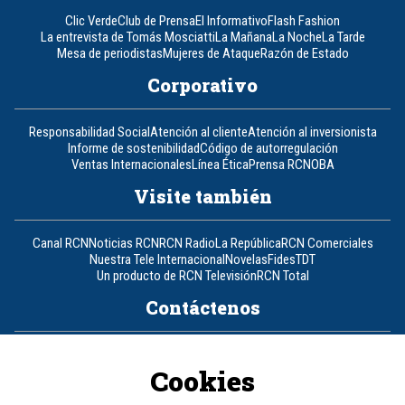
Clic Verde
Club de Prensa
El Informativo
Flash Fashion
La entrevista de Tomás Mosciatti
La Mañana
La Noche
La Tarde
Mesa de periodistas
Mujeres de Ataque
Razón de Estado
Corporativo
Responsabilidad Social
Atención al cliente
Atención al inversionista
Informe de sostenibilidad
Código de autorregulación
Ventas Internacionales
Línea Ética
Prensa RCN
OBA
Visite también
Canal RCN
Noticias RCN
RCN Radio
La República
RCN Comerciales
Nuestra Tele Internacional
Novelas
Fides
TDT
Un producto de RCN Televisión
RCN Total
Contáctenos
Teléfono
+57 (601) 426 92 92
Cookies
Política de datos personales