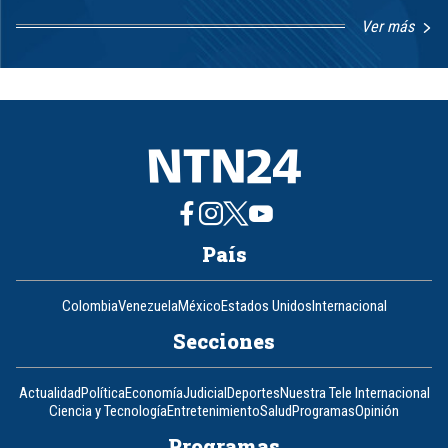
Ver más
Item
1
of
8
País
Colombia
Venezuela
México
Estados Unidos
Internacional
Secciones
Actualidad
Política
Economía
Judicial
Deportes
Nuestra Tele Internacional
Ciencia y Tecnología
Entretenimiento
Salud
Programas
Opinión
Programas