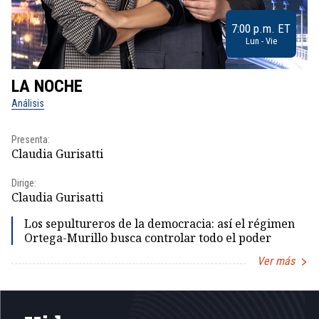
7:00 p.m. ET
Lun - Vie
LA NOCHE
L
Análisis
No
Presenta:
Pr
Claudia Gurisatti
Id
Dirige:
Dir
Claudia Gurisatti
Id
Los sepultureros de la democracia: así el régimen
Ortega-Murillo busca controlar todo el poder
Ver más
Item
1
of
5