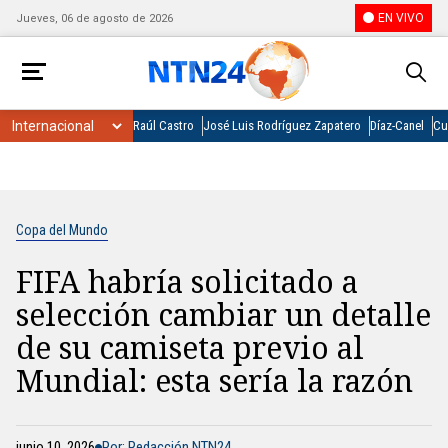
EN VIVO
Jueves, 06 de agosto de 2026
Raúl Castro
José Luis Rodríguez Zapatero
Díaz-Canel
Cu
Copa del Mundo
FIFA habría solicitado a
selección cambiar un detalle
de su camiseta previo al
Mundial: esta sería la razón
junio 10, 2026
Por: Redacción NTN24