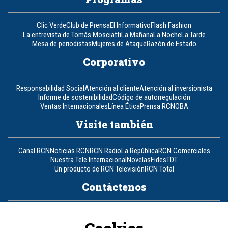
Clic Verde
Club de Prensa
El Informativo
Flash Fashion
La entrevista de Tomás Mosciatti
La Mañana
La Noche
La Tarde
Mesa de periodistas
Mujeres de Ataque
Razón de Estado
Corporativo
Responsabilidad Social
Atención al cliente
Atención al inversionista
Informe de sostenibilidad
Código de autorregulación
Ventas Internacionales
Línea Ética
Prensa RCN
OBA
Visite también
Canal RCN
Noticias RCN
RCN Radio
La República
RCN Comerciales
Nuestra Tele Internacional
Novelas
Fides
TDT
Un producto de RCN Televisión
RCN Total
Contáctenos
Teléfono
+57 (601) 426 92 92