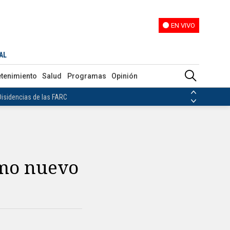
EN VIVO
EN VIVO
AL
ias de las FARC
etenimiento
Salud
Programas
Opinión
ezuela
Nicolás Maduro
Disidencias de las FARC
 en Venezuela
Nicolás Maduro
omo nuevo