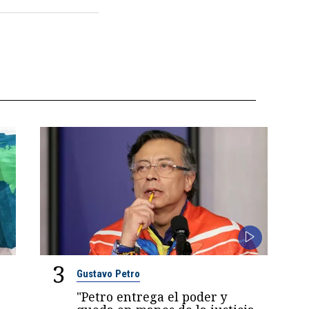
3
Gustavo Petro
"Petro entrega el poder y