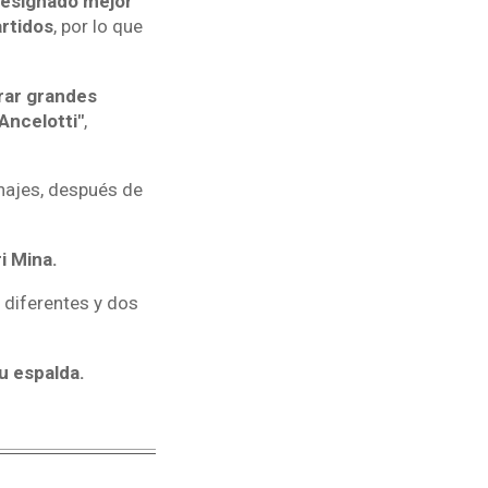
 designado mejor
artidos
, por lo que
rar grandes
Ancelotti"
,
hajes, después de
i Mina.
 diferentes y dos
u espalda.