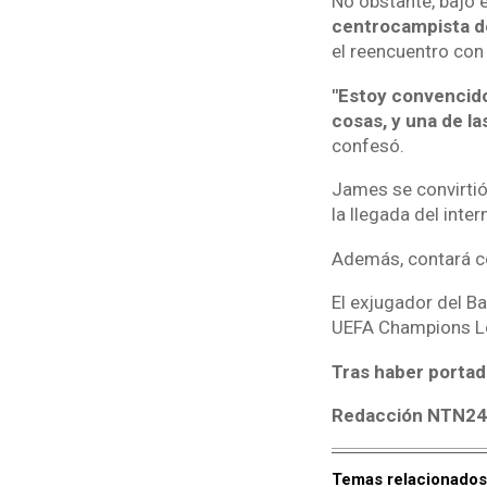
No obstante, bajo 
centrocampista de 
el reencuentro con 
"Estoy convencido
cosas, y una de la
confesó.
James se convirtió
la llegada del inter
Además, contará c
El exjugador del B
UEFA Champions L
Tras haber portado
Redacción NTN2
Temas relacionados