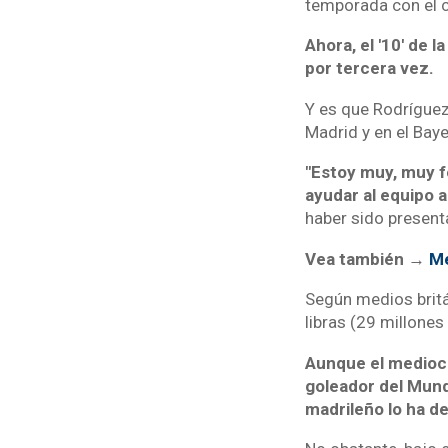
temporada con el c
Ahora, el '10' de 
por tercera vez.
Y es que Rodríguez 
Madrid y en el Bay
"Estoy muy, muy fe
ayudar al equipo a
haber sido present
Vea también →
Me
Según medios britá
libras (29 millones
Aunque el medioca
goleador del Mundi
madrileño lo ha d