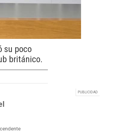
ó su poco
ub británico.
el
ascendente