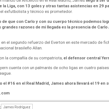
el mando de Ancelotti en el Real Madrid, James
llegó a ser
la Liga, con 13 goles y otras tantas asistencias en 29 p
el exfutbolista y técnico es prometedor.
 de que con Carlo y con su cuerpo técnico podemos log
s grandes razones de mi llegada es la presencia de Carlo 
 en el segundo refuerzo del Everton en este mercado de fic
nacional brasileño Allan.
on la compañía de su compatriota,
el defensor central Yerr
ayern cuenta con un palmarés de ocho ligas en cuatro países
eague.
 el #16 en el Real Madrid, James ahora llevará el 19 en s
4.com
:
James Rodríguez