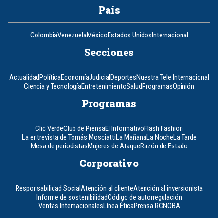
País
Colombia
Venezuela
México
Estados Unidos
Internacional
Secciones
Actualidad
Política
Economía
Judicial
Deportes
Nuestra Tele Internacional
Ciencia y Tecnología
Entretenimiento
Salud
Programas
Opinión
Programas
Clic Verde
Club de Prensa
El Informativo
Flash Fashion
La entrevista de Tomás Mosciatti
La Mañana
La Noche
La Tarde
Mesa de periodistas
Mujeres de Ataque
Razón de Estado
Corporativo
Responsabilidad Social
Atención al cliente
Atención al inversionista
Informe de sostenibilidad
Código de autorregulación
Ventas Internacionales
Línea Ética
Prensa RCN
OBA