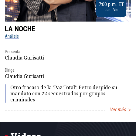
7:00 p.m. ET
Lun - Vie
LA NOCHE
L
Análisis
No
Presenta:
Pr
Claudia Gurisatti
Id
Dirige:
Dir
Claudia Gurisatti
Id
Otro fracaso de la 'Paz Total': Petro despide su
mandato con 22 secuestrados por grupos
criminales
Ver más
Item
1
of
5