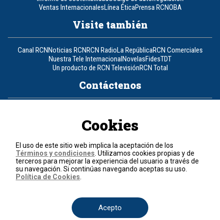
Ventas Internacionales
Línea Ética
Prensa RCN
OBA
Visite también
Canal RCN
Noticias RCN
RCN Radio
La República
RCN Comerciales
Nuestra Tele Internacional
Novelas
Fides
TDT
Un producto de RCN Televisión
RCN Total
Contáctenos
Teléfono
+57 (601) 426 92 92
Cookies
Política de datos personales
Política de cookies
El uso de este sitio web implica la aceptación de los
Términos y condiciones
Términos y condiciones
. Utilizamos cookies propias y de
terceros para mejorar la experiencia del usuario a través de
su navegación. Si continúas navegando aceptas su uso.
© 2026, RCN Medios.
Política de Cookies
.
Todos los derechos reservados.
Organización Ardila Lülle - www.oal.com.co
Acepto