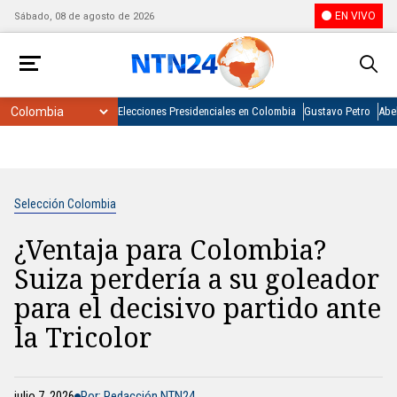
EN VIVO
Sábado, 08 de agosto de 2026
Elecciones Presidenciales en Colombia
Gustavo Petro
Abel
Selección Colombia
¿Ventaja para Colombia?
Suiza perdería a su goleador
para el decisivo partido ante
la Tricolor
julio 7, 2026
Por: Redacción NTN24