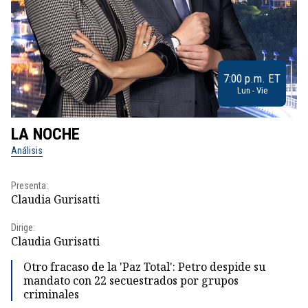
7:00 p.m. ET
Lun - Vie
LA NOCHE
L
Análisis
No
Presenta:
Pr
Claudia Gurisatti
Id
Dirige:
Dir
Claudia Gurisatti
Id
Otro fracaso de la 'Paz Total': Petro despide su
mandato con 22 secuestrados por grupos
criminales