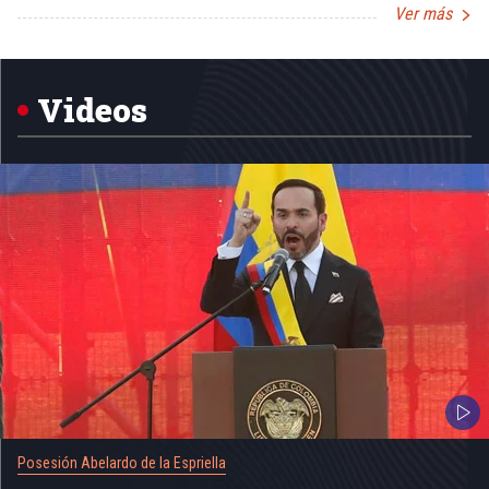
Ver más
Item
1
of
5
Videos
Posesión Abelardo de la Espriella