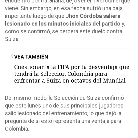
encuentro contra Ghana, dejó ver el nivel con el que
viene. Sin embargo, en esa fecha sufrió una baja
importante luego de que
Jhon Córdoba saliera
lesionado en los minutos iniciales del partido
y,
como se confirmó, se perderá este duelo contra
Suiza.
o
VEA TAMBIÉN
Cuestionan a la FIFA por la desventaja que
tendrá la Selección Colombia para
enfrentar a Suiza en octavos del Mundial
Del mismo modo, la Selección de Suiza confirmó
que este lunes uno de sus principales jugadores
salió lesionado del entrenamiento, lo que dejó la
pregunta de si esto representa una ventaja para
Colombia.