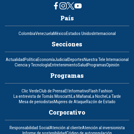
País
Colombia
Venezuela
México
Estados Unidos
Internacional
Secciones
Actualidad
Política
Economía
Judicial
Deportes
Nuestra Tele Internacional
Ciencia y Tecnología
Entretenimiento
Salud
Programas
Opinión
Programas
Clic Verde
Club de Prensa
El Informativo
Flash Fashion
La entrevista de Tomás Mosciatti
La Mañana
La Noche
La Tarde
Mesa de periodistas
Mujeres de Ataque
Razón de Estado
Corporativo
Responsabilidad Social
Atención al cliente
Atención al inversionista
Informe de sostenibilidad
Código de autorregulación