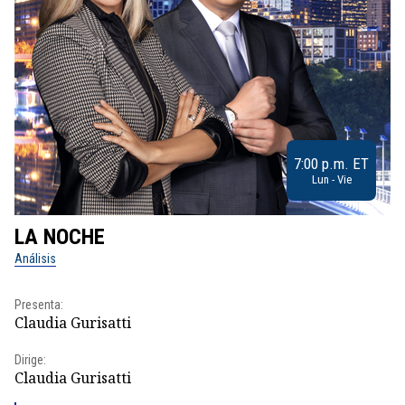
7:00 p.m. ET
Lun - Vie
LA NOCHE
L
Análisis
No
Presenta:
Pr
Claudia Gurisatti
Id
Dirige:
Dir
Claudia Gurisatti
Id