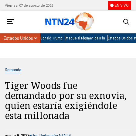
EN VIVO
Viernes, 07 de agosto de 2026
Donald Trump
Ataque al régimen de Irán
Estados Unidos at
Demanda
Tiger Woods fue
demandado por su exnovia,
quien estaría exigiéndole
esta millonada
marzo 9, 2023
Por: Redacción NTN24