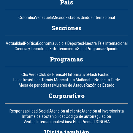
País
Colombia
Venezuela
México
Estados Unidos
Internacional
Secciones
Actualidad
Política
Economía
Judicial
Deportes
Nuestra Tele Internacional
Ciencia y Tecnología
Entretenimiento
Salud
Programas
Opinión
Programas
Clic Verde
Club de Prensa
El Informativo
Flash Fashion
La entrevista de Tomás Mosciatti
La Mañana
La Noche
La Tarde
Mesa de periodistas
Mujeres de Ataque
Razón de Estado
Corporativo
Responsabilidad Social
Atención al cliente
Atención al inversionista
Informe de sostenibilidad
Código de autorregulación
Ventas Internacionales
Línea Ética
Prensa RCN
OBA
Visite también