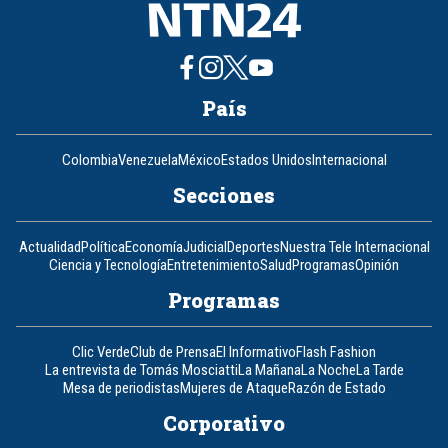
País
Colombia
Venezuela
México
Estados Unidos
Internacional
Secciones
Actualidad
Política
Economía
Judicial
Deportes
Nuestra Tele Internacional
Ciencia y Tecnología
Entretenimiento
Salud
Programas
Opinión
Programas
Clic Verde
Club de Prensa
El Informativo
Flash Fashion
La entrevista de Tomás Mosciatti
La Mañana
La Noche
La Tarde
Mesa de periodistas
Mujeres de Ataque
Razón de Estado
Corporativo