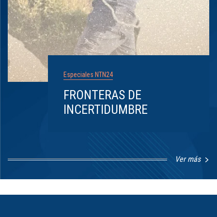
Especiales NTN24
FRONTERAS DE
INCERTIDUMBRE
Ver más
Item
1
of
8