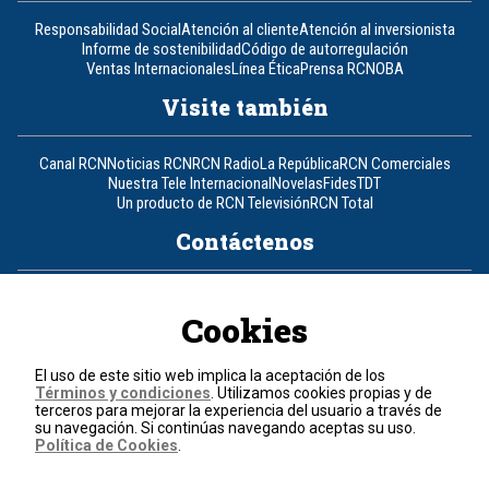
Responsabilidad Social
Atención al cliente
Atención al inversionista
Informe de sostenibilidad
Código de autorregulación
Ventas Internacionales
Línea Ética
Prensa RCN
OBA
Visite también
Canal RCN
Noticias RCN
RCN Radio
La República
RCN Comerciales
Nuestra Tele Internacional
Novelas
Fides
TDT
Un producto de RCN Televisión
RCN Total
Contáctenos
Teléfono
+57 (601) 426 92 92
Cookies
Política de datos personales
Política de cookies
El uso de este sitio web implica la aceptación de los
Términos y condiciones
Términos y condiciones
. Utilizamos cookies propias y de
terceros para mejorar la experiencia del usuario a través de
su navegación. Si continúas navegando aceptas su uso.
© 2026, RCN Medios.
Política de Cookies
.
Todos los derechos reservados.
Organización Ardila Lülle - www.oal.com.co