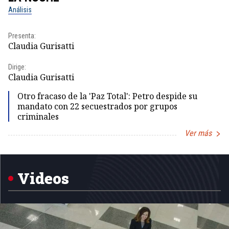
Análisis
No
Presenta:
Pr
Claudia Gurisatti
Id
Dirige:
Dir
Claudia Gurisatti
Id
Otro fracaso de la 'Paz Total': Petro despide su
mandato con 22 secuestrados por grupos
criminales
Ver más
Item
1
of
5
Videos