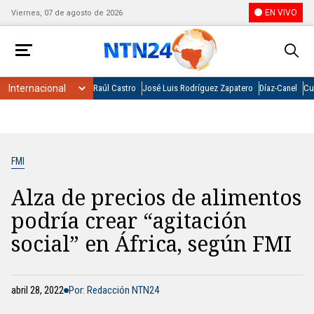
EN VIVO
Viernes, 07 de agosto de 2026
Raúl Castro
José Luis Rodríguez Zapatero
Díaz-Canel
Cu
FMI
Alza de precios de alimentos
podría crear “agitación
social” en África, según FMI
abril 28, 2022
Por: Redacción NTN24