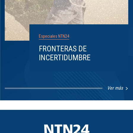
Especiales NTN24
FRONTERAS DE
INCERTIDUMBRE
Ver más
Item
1
of
8