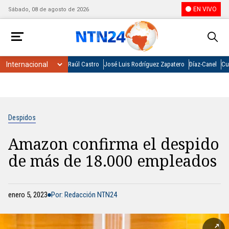
EN VIVO
Sábado, 08 de agosto de 2026
Raúl Castro
José Luis Rodríguez Zapatero
Díaz-Canel
Cu
Despidos
Amazon confirma el despido
de más de 18.000 empleados
enero 5, 2023
Por: Redacción NTN24