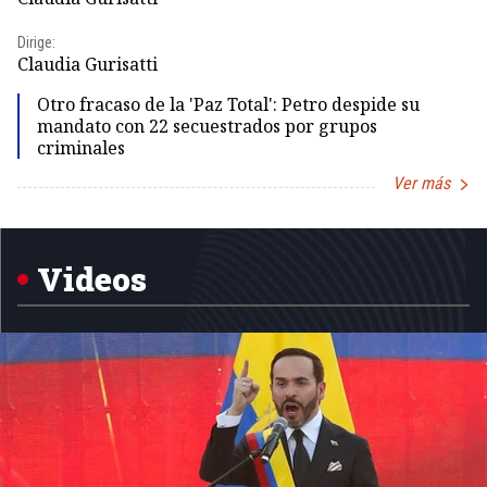
Id
Dirige:
Dir
Claudia Gurisatti
Id
Otro fracaso de la 'Paz Total': Petro despide su
mandato con 22 secuestrados por grupos
criminales
Ver más
Item
1
of
5
Videos