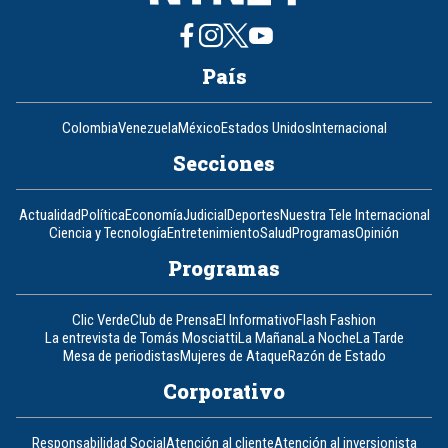
País
Colombia
Venezuela
México
Estados Unidos
Internacional
Secciones
Actualidad
Política
Economía
Judicial
Deportes
Nuestra Tele Internacional
Ciencia y Tecnología
Entretenimiento
Salud
Programas
Opinión
Programas
Clic Verde
Club de Prensa
El Informativo
Flash Fashion
La entrevista de Tomás Mosciatti
La Mañana
La Noche
La Tarde
Mesa de periodistas
Mujeres de Ataque
Razón de Estado
Corporativo
Responsabilidad Social
Atención al cliente
Atención al inversionista