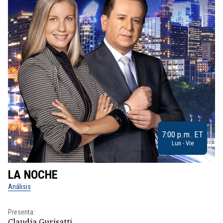
7:00 p.m. ET
Lun - Vie
LA NOCHE
L
Análisis
No
Presenta:
Pr
Claudia Gurisatti