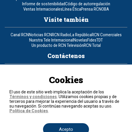
Informe de sostenibilidad
Código de autorregulación
Ventas Internacionales
Línea Ética
Prensa RCN
OBA
Visite también
Canal RCN
Noticias RCN
RCN Radio
La República
RCN Comerciales
Nuestra Tele Internacional
Novelas
Fides
TDT
Un producto de RCN Televisión
RCN Total
Contáctenos
Teléfono
+57 (601) 426 92 92
Cookies
Política de datos personales
Política de cookies
El uso de este sitio web implica la aceptación de los
Términos y condiciones
Términos y condiciones
. Utilizamos cookies propias y de
terceros para mejorar la experiencia del usuario a través de
su navegación. Si continúas navegando aceptas su uso.
© 2026, RCN Medios.
Política de Cookies
.
Todos los derechos reservados.
Organización Ardila Lülle - www.oal.com.co
Acepto