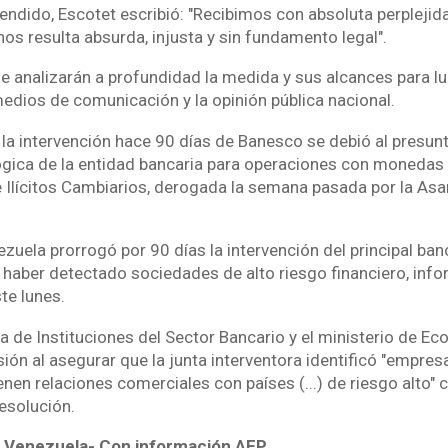
ndido, Escotet escribió: "Recibimos con absoluta perplejida
nos resulta absurda, injusta y sin fundamento legal".
analizarán a profundidad la medida y sus alcances para lue
medios de comunicación y la opinión pública nacional.
 la intervención hace 90 días de Banesco se debió al presunt
gica de la entidad bancaria para operaciones con monedas 
 de Ilícitos Cambiarios, derogada la semana pasada por la As
zuela prorrogó por 90 días la intervención del principal banc
haber detectado sociedades de alto riesgo financiero, in
ste lunes.
a de Instituciones del Sector Bancario y el ministerio de E
isión al asegurar que la junta interventora identificó "empre
enen relaciones comerciales con países (...) de riesgo alto
esolución.
Venezuela- Con información AFP