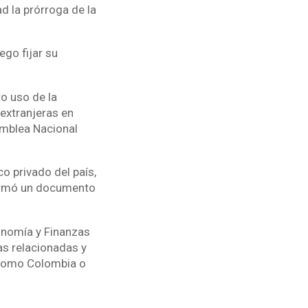
d la prórroga de la
go fijar su
o uso de la
extranjeras en
amblea Nacional
o privado del país,
formó un documento
conomía y Finanzas
sas relacionadas y
" como Colombia o