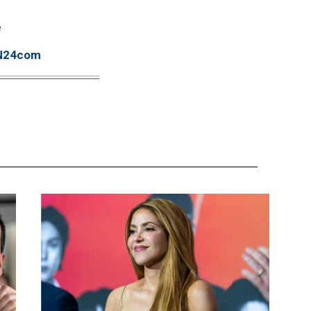
e
TN24com