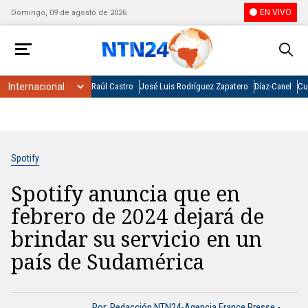
EN VIVO
Domingo, 09 de agosto de 2026
Raúl Castro
José Luis Rodríguez Zapatero
Díaz-Canel
Cu
Spotify
Spotify anuncia que en
febrero de 2024 dejará de
brindar su servicio en un
país de Sudamérica
Por: Redacción NTN24-Agencia France Presse -