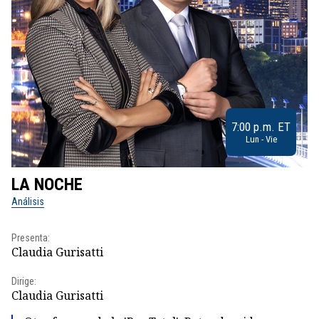
7:00 p.m. ET
Lun - Vie
LA NOCHE
L
Análisis
No
Presenta:
Pr
Claudia Gurisatti
Id
Dirige:
Dir
Claudia Gurisatti
Id