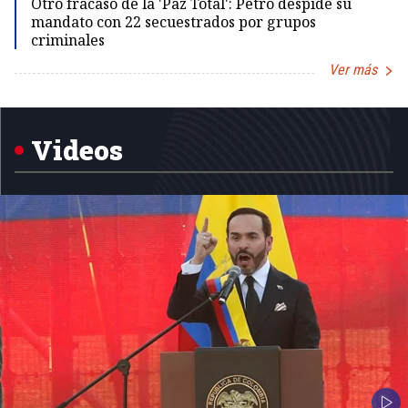
Otro fracaso de la 'Paz Total': Petro despide su
mandato con 22 secuestrados por grupos
criminales
Ver más
Item
1
of
5
Videos