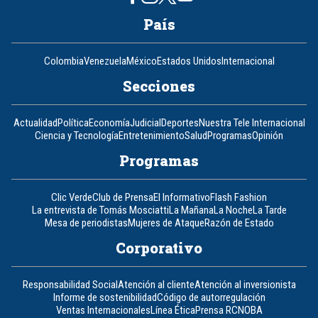
País
Colombia
Venezuela
México
Estados Unidos
Internacional
Secciones
Actualidad
Política
Economía
Judicial
Deportes
Nuestra Tele Internacional
Ciencia y Tecnología
Entretenimiento
Salud
Programas
Opinión
Programas
Clic Verde
Club de Prensa
El Informativo
Flash Fashion
La entrevista de Tomás Mosciatti
La Mañana
La Noche
La Tarde
Mesa de periodistas
Mujeres de Ataque
Razón de Estado
Corporativo
Responsabilidad Social
Atención al cliente
Atención al inversionista
Informe de sostenibilidad
Código de autorregulación
Ventas Internacionales
Línea Ética
Prensa RCN
OBA