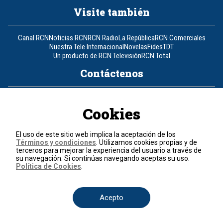
Visite también
Canal RCN
Noticias RCN
RCN Radio
La República
RCN Comerciales
Nuestra Tele Internacional
Novelas
Fides
TDT
Un producto de RCN Televisión
RCN Total
Contáctenos
Teléfono
+57 (601) 426 92 92
Cookies
Política de datos personales
Política de cookies
El uso de este sitio web implica la aceptación de los
Términos y condiciones
Términos y condiciones
. Utilizamos cookies propias y de
terceros para mejorar la experiencia del usuario a través de
su navegación. Si continúas navegando aceptas su uso.
© 2026, RCN Medios.
Política de Cookies
.
Todos los derechos reservados.
Organización Ardila Lülle - www.oal.com.co
Acepto