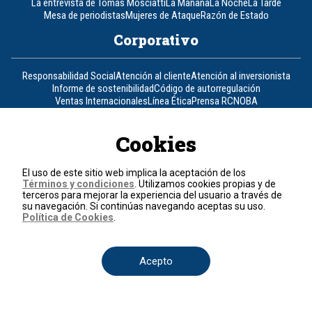
La entrevista de Tomás Mosciatti
La Mañana
La Noche
La Tarde
Mesa de periodistas
Mujeres de Ataque
Razón de Estado
Corporativo
Responsabilidad Social
Atención al cliente
Atención al inversionista
Informe de sostenibilidad
Código de autorregulación
Ventas Internacionales
Línea Ética
Prensa RCN
OBA
Visite también
Cookies
Canal RCN
Noticias RCN
RCN Radio
La República
RCN Comerciales
El uso de este sitio web implica la aceptación de los
Nuestra Tele Internacional
Novelas
Fides
TDT
Términos y condiciones
. Utilizamos cookies propias y de
Un producto de RCN Televisión
RCN Total
terceros para mejorar la experiencia del usuario a través de
su navegación. Si continúas navegando aceptas su uso.
Contáctenos
Política de Cookies
.
Teléfono
+57 (601) 426 92 92
Acepto
Política de datos personales
Política de cookies
Términos y condiciones