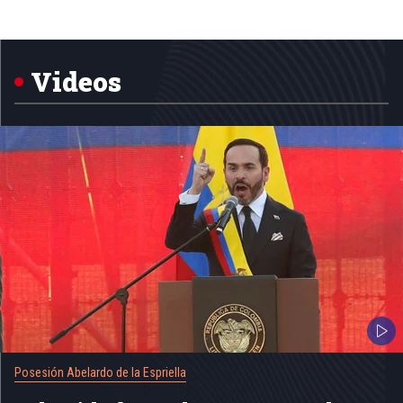
1
of
5
Videos
Posesión Abelardo de la Espriella