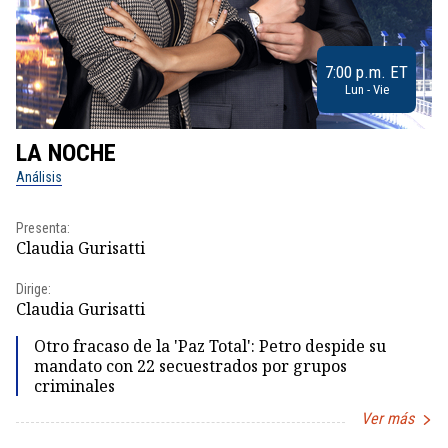
7:00 p.m. ET
Lun - Vie
LA NOCHE
L
Análisis
No
Presenta:
Pr
Claudia Gurisatti
Id
Dirige:
Dir
Claudia Gurisatti
Id
Otro fracaso de la 'Paz Total': Petro despide su
mandato con 22 secuestrados por grupos
criminales
Ver más
Item