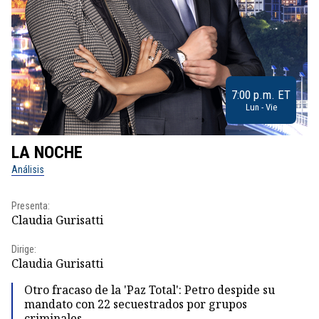
7:00 p.m. ET
Lun - Vie
LA NOCHE
L
Análisis
No
Presenta:
Pr
Claudia Gurisatti
Id
Dirige:
Dir
Claudia Gurisatti
Id
Otro fracaso de la 'Paz Total': Petro despide su
mandato con 22 secuestrados por grupos
criminales