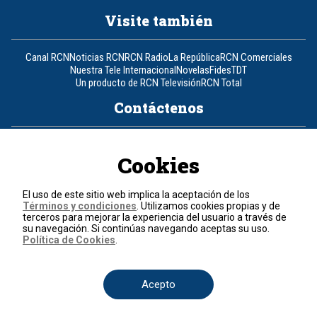
Visite también
Canal RCN
Noticias RCN
RCN Radio
La República
RCN Comerciales
Nuestra Tele Internacional
Novelas
Fides
TDT
Un producto de RCN Televisión
RCN Total
Contáctenos
Teléfono
+57 (601) 426 92 92
Cookies
Política de datos personales
Política de cookies
El uso de este sitio web implica la aceptación de los
Términos y condiciones
Términos y condiciones
. Utilizamos cookies propias y de
terceros para mejorar la experiencia del usuario a través de
su navegación. Si continúas navegando aceptas su uso.
© 2026, RCN Medios.
Política de Cookies
.
Todos los derechos reservados.
Organización Ardila Lülle - www.oal.com.co
Acepto