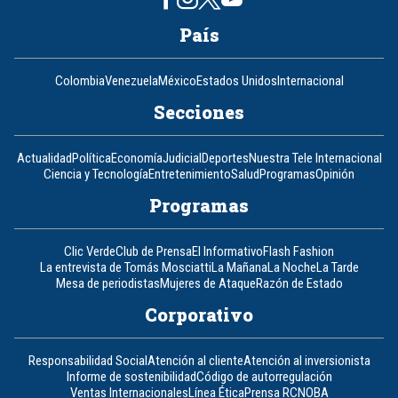
País
Colombia
Venezuela
México
Estados Unidos
Internacional
Secciones
Actualidad
Política
Economía
Judicial
Deportes
Nuestra Tele Internacional
Ciencia y Tecnología
Entretenimiento
Salud
Programas
Opinión
Programas
Clic Verde
Club de Prensa
El Informativo
Flash Fashion
La entrevista de Tomás Mosciatti
La Mañana
La Noche
La Tarde
Mesa de periodistas
Mujeres de Ataque
Razón de Estado
Corporativo
Responsabilidad Social
Atención al cliente
Atención al inversionista
Informe de sostenibilidad
Código de autorregulación
Ventas Internacionales
Línea Ética
Prensa RCN
OBA