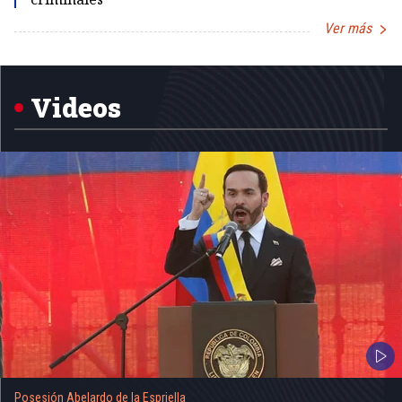
Ver más
Item
1
of
5
Videos
Posesión Abelardo de la Espriella