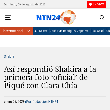
EN VIVO
Domingo, 09 de agosto de 2026
Raúl Castro
José Luis Rodríguez Zapatero
Díaz-Canel
Cu
Shakira
Así respondió Shakira a la
primera foto ‘oficial’ de
Piqué con Clara Chía
enero 26, 2023
Por: Redacción NTN24