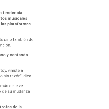
do tendencia
ntos musicales
e las plataformas
nte sino también de
nción.
iano y cantando
oy, viniste a
 sin razón”, dice.
emás se le ve
o de su mudanza
trofas de la