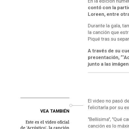
En la edición núme
contó con la part
Loreen, entre otr
Durante la gala, ta
la canción que est
Piqué tras su separ
A través de su cue
presentación, “‘A
junto a las imágen
El video no pasó d
o
felicitarla por su 
VEA TAMBIÉN
"Bellísima", "Qué c
Este es el video oficial
canción es lo máxi
de 'Acróstico', la canción