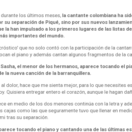
 durante los últimos meses,
la cantante colombiana ha si
or su separación de Piqué, sino por sus nuevos lanzamie
ue la han impulsado a los primeros lugares de las listas d
más importantes del mundo.
cróstico' que no solo contó con la participación de la canta
tocan el piano y además cantan algunos fragmentos de la ca
l, Sasha, el menor de los hermanos, aparece tocando el p
e la nueva canción de la barranquillera.
 al dolor, hace que me sienta mejor, para lo que necesites est
y. Quisiera entregar entero el corazón, aunque le hagan daño
ece en medio de los dos menores continúa con la letra y ad
 cajas como las que seguramente tuvo que llenar en medi
mi tras su separación.
parece tocando el piano y cantando una de las últimas es