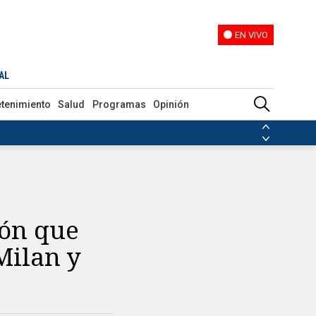
EN VIVO
EN VIVO
AL
etenimiento
Salud
Programas
Opinión
ias de las FARC
ezuela
Nicolás Maduro
Disidencias de las FARC
 en Venezuela
Nicolás Maduro
ión que
Milan y