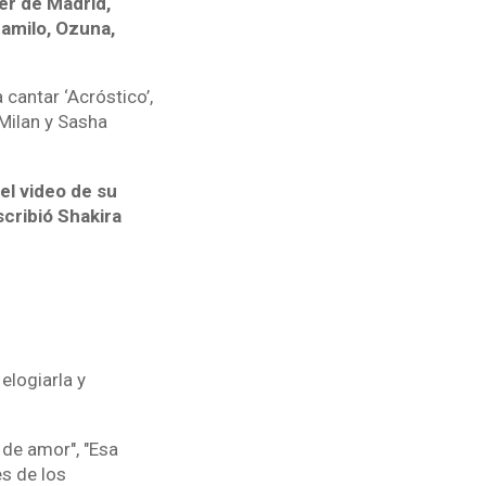
er de Madrid,
Camilo, Ozuna,
 cantar ‘Acróstico’,
Milan y Sasha
el video de su
cribió Shakira
elogiarla y
 de amor", "Esa
s de los