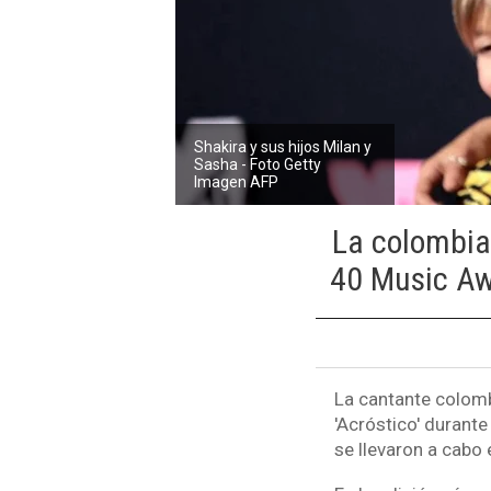
Shakira y sus hijos Milan y
Sasha - Foto Getty
Imagen AFP
La colombian
40 Music Aw
La cantante colombi
'Acróstico' durant
se llevaron a cabo 