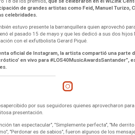
ro 18 de los premios,
que se celebraron en el WiZink Cent
icipación de grandes artistas como Feid, Manuel Turizo, 
as celebridades.
mbién estuvo presente la barranquillera quien aprovechó para
renó el pasado 15 de mayo y que les dedicó a sus dos hijos 
ación con el exfutbolista Gerard Piqué.
nta oficial de Instagram, la artista compartió una parte d
cróstico’ en vivo para #LOS40MusicAwardsSantander”, es
es.
esapercibido por sus seguidores quienes aprovecharon para 
exitosa presentación.
anción tan espectacular", "Simplemente perfecta", "Me derrito
mo", "Perdonar es de sabios", fueron algunos de los mensaje