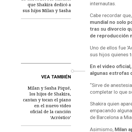
internautas.
que Shakira dedicó a
sus hijos Milan y Sasha
Cabe recordar que,
mundial no solo p
tras su divorcio q
de reproducción 
Uno de ellos fue 'A
sus hijos quienes 
En el video oficia
o
algunas estrofas d
VEA TAMBIÉN
“Sirve de anestesia
Milan y Sasha Piqué,
completar lo que so
los hijos de Shakira,
cantan y tocan el piano
Shakira quien apar
en el nuevo video
empacando algunas
oficial de la canción
de Barcelona a Mia
‘Acróstico’
Asimismo,
Milan a