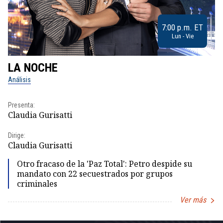
7:00 p.m. ET
Lun - Vie
LA NOCHE
L
Análisis
No
Presenta:
Pr
Claudia Gurisatti
Id
Dirige:
Dir
Claudia Gurisatti
Id
Otro fracaso de la 'Paz Total': Petro despide su
mandato con 22 secuestrados por grupos
criminales
Ver más
Item
1