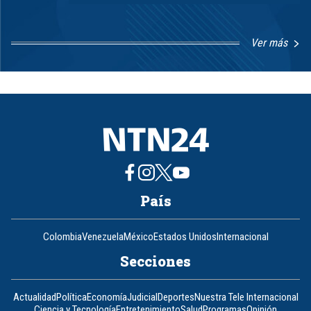
Ver más
Item
1
of
8
País
Colombia
Venezuela
México
Estados Unidos
Internacional
Secciones
Actualidad
Política
Economía
Judicial
Deportes
Nuestra Tele Internacional
Ciencia y Tecnología
Entretenimiento
Salud
Programas
Opinión