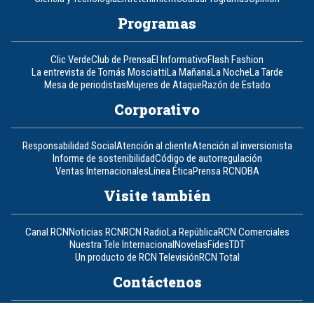
Programas
Clic Verde
Club de Prensa
El Informativo
Flash Fashion
La entrevista de Tomás Mosciatti
La Mañana
La Noche
La Tarde
Mesa de periodistas
Mujeres de Ataque
Razón de Estado
Corporativo
Responsabilidad Social
Atención al cliente
Atención al inversionista
Informe de sostenibilidad
Código de autorregulación
Ventas Internacionales
Línea Ética
Prensa RCN
OBA
Visite también
Canal RCN
Noticias RCN
RCN Radio
La República
RCN Comerciales
Nuestra Tele Internacional
Novelas
Fides
TDT
Un producto de RCN Televisión
RCN Total
Contáctenos