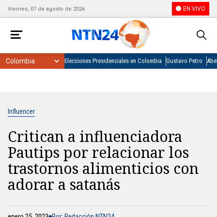
EN VIVO
Viernes, 07 de agosto de 2026
Elecciones Presidenciales en Colombia
Gustavo Petro
Abel
Influencer
Critican a influenciadora
Pautips por relacionar los
trastornos alimenticios con
adorar a satanás
enero 25, 2023
Por: Redacción NTN24