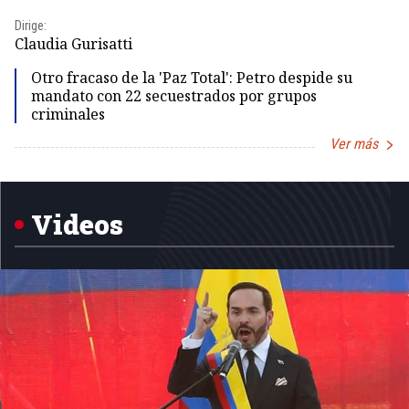
Dirige:
Dir
Claudia Gurisatti
Id
Otro fracaso de la 'Paz Total': Petro despide su
mandato con 22 secuestrados por grupos
criminales
Ver más
Item
1
of
5
Videos