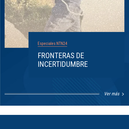
Especiales NTN24
FRONTERAS DE
INCERTIDUMBRE
Ver más
Item
1
of
8