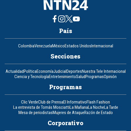
País
Colombia
Venezuela
México
Estados Unidos
Internacional
Secciones
Actualidad
Política
Economía
Judicial
Deportes
Nuestra Tele Internacional
Ciencia y Tecnología
Entretenimiento
Salud
Programas
Opinión
Programas
Clic Verde
Club de Prensa
El Informativo
Flash Fashion
La entrevista de Tomás Mosciatti
La Mañana
La Noche
La Tarde
Mesa de periodistas
Mujeres de Ataque
Razón de Estado
Corporativo