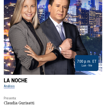
7:00 p.m. ET
Lun - Vie
LA NOCHE
L
Análisis
No
Presenta:
Pr
Claudia Gurisatti
Id