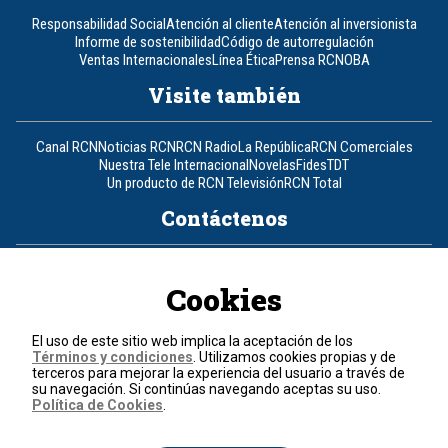
Responsabilidad Social
Atención al cliente
Atención al inversionista
Informe de sostenibilidad
Código de autorregulación
Ventas Internacionales
Línea Ética
Prensa RCN
OBA
Visite también
Canal RCN
Noticias RCN
RCN Radio
La República
RCN Comerciales
Nuestra Tele Internacional
Novelas
Fides
TDT
Un producto de RCN Televisión
RCN Total
Contáctenos
Teléfono
+57 (601) 426 92 92
Cookies
Política de datos personales
Política de cookies
El uso de este sitio web implica la aceptación de los
Términos y condiciones
Términos y condiciones
. Utilizamos cookies propias y de
terceros para mejorar la experiencia del usuario a través de
su navegación. Si continúas navegando aceptas su uso.
© 2026, RCN Medios.
Política de Cookies
.
Todos los derechos reservados.
Organización Ardila Lülle - www.oal.com.co