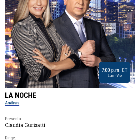
7:00 p.m. ET
Lun - Vie
LA NOCHE
L
Análisis
No
Presenta:
Pr
Claudia Gurisatti
Id
Dirige:
Dir