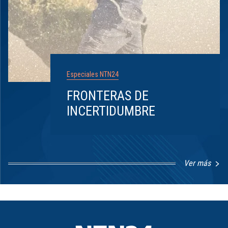
Especiales NTN24
FRONTERAS DE
INCERTIDUMBRE
Ver más
Item
1
of
8