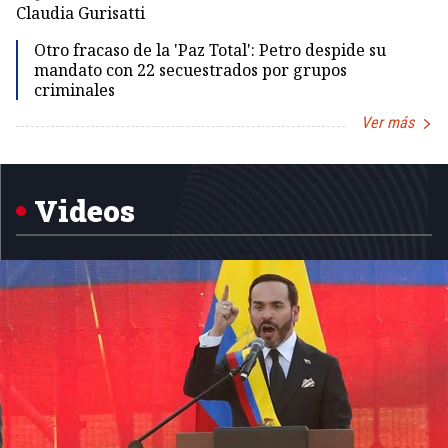
Claudia Gurisatti
Id
Otro fracaso de la 'Paz Total': Petro despide su
mandato con 22 secuestrados por grupos
criminales
Ver más
Item
1
of
5
Videos