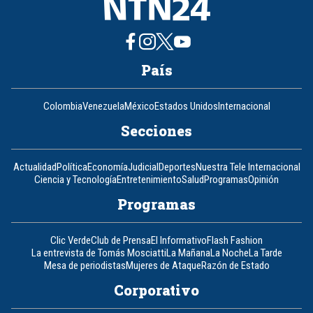
País
Colombia
Venezuela
México
Estados Unidos
Internacional
Secciones
Actualidad
Política
Economía
Judicial
Deportes
Nuestra Tele Internacional
Ciencia y Tecnología
Entretenimiento
Salud
Programas
Opinión
Programas
Clic Verde
Club de Prensa
El Informativo
Flash Fashion
La entrevista de Tomás Mosciatti
La Mañana
La Noche
La Tarde
Mesa de periodistas
Mujeres de Ataque
Razón de Estado
Corporativo