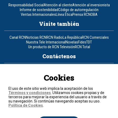
Responsabilidad Social
Atención al cliente
Atención al inversionista
Informe de sostenibilidad
Código de autorregulación
Ventas Internacionales
Línea Ética
Prensa RCN
OBA
Visite también
Canal RCN
Noticias RCN
RCN Radio
La República
RCN Comerciales
Nuestra Tele Internacional
Novelas
Fides
TDT
Un producto de RCN Televisión
RCN Total
Contáctenos
Teléfono
+57 (601) 426 92 92
Cookies
Política de datos personales
Política de cookies
El uso de este sitio web implica la aceptación de los
Términos y condiciones
Términos y condiciones
. Utilizamos cookies propias y de
terceros para mejorar la experiencia del usuario a través de
su navegación. Si continúas navegando aceptas su uso.
© 2026, RCN Medios.
Política de Cookies
.
Todos los derechos reservados.
Organización Ardila Lülle - www.oal.com.co