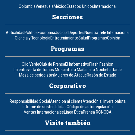
Colombia
Venezuela
México
Estados Unidos
Internacional
Secciones
Actualidad
Política
Economía
Judicial
Deportes
Nuestra Tele Internacional
Ciencia y Tecnología
Entretenimiento
Salud
Programas
Opinión
Programas
Clic Verde
Club de Prensa
El Informativo
Flash Fashion
La entrevista de Tomás Mosciatti
La Mañana
La Noche
La Tarde
Mesa de periodistas
Mujeres de Ataque
Razón de Estado
Corporativo
Responsabilidad Social
Atención al cliente
Atención al inversionista
Informe de sostenibilidad
Código de autorregulación
Ventas Internacionales
Línea Ética
Prensa RCN
OBA
Visite también