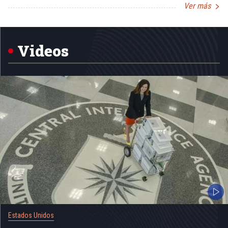
Ver más
Item
1
of
5
Videos
Estados Unidos