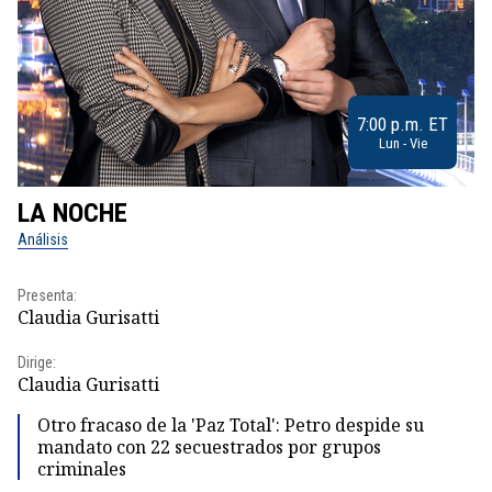
7:00 p.m. ET
Lun - Vie
LA NOCHE
L
Análisis
No
Presenta:
Pr
Claudia Gurisatti
Id
Dirige:
Dir
Claudia Gurisatti
Id
Otro fracaso de la 'Paz Total': Petro despide su
mandato con 22 secuestrados por grupos
criminales