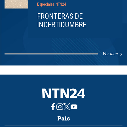
Especiales NTN24
FRONTERAS DE
INCERTIDUMBRE
Ver más
Item
1
of
8
País