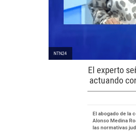
NTN24
El experto s
actuando con
El abogado de la 
Alonso Medina Roa
las normativas ju