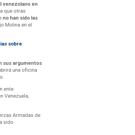
al venezolano en
na que otras
e
no han sido las
ijo Molina en el
cias sobre
n sus argumentos
brirá una oficina
ís.
n ente
en Venezuela,
Fuerzas Armadas de
a sido