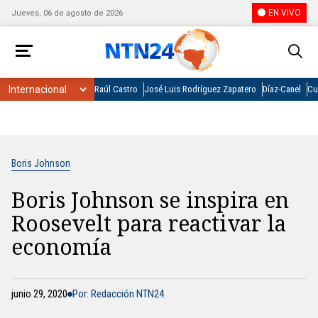
EN VIVO
Jueves, 06 de agosto de 2026
Raúl Castro
José Luis Rodríguez Zapatero
Díaz-Canel
Cu
Boris Johnson
Boris Johnson se inspira en
Roosevelt para reactivar la
economía
junio 29, 2020
Por: Redacción NTN24