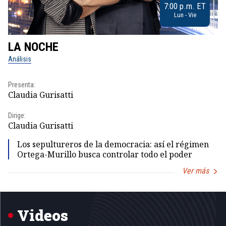
7:00 p.m. ET
Lun - Vie
LA NOCHE
L
Análisis
No
Presenta:
Pr
Claudia Gurisatti
Id
Dirige:
Dir
Claudia Gurisatti
Id
Los sepultureros de la democracia: así el régimen
Ortega-Murillo busca controlar todo el poder
Ver más
Item
1
of
5
Videos