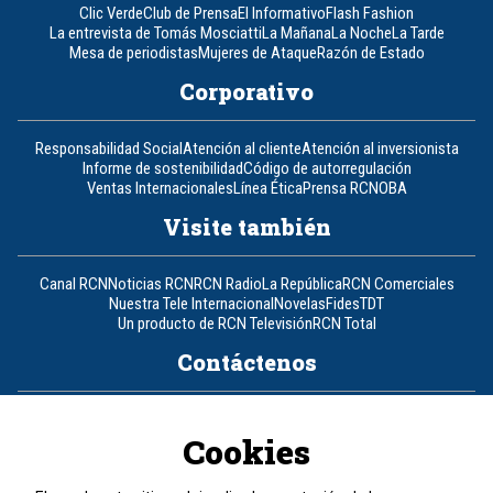
Clic Verde
Club de Prensa
El Informativo
Flash Fashion
La entrevista de Tomás Mosciatti
La Mañana
La Noche
La Tarde
Mesa de periodistas
Mujeres de Ataque
Razón de Estado
Corporativo
Responsabilidad Social
Atención al cliente
Atención al inversionista
Informe de sostenibilidad
Código de autorregulación
Ventas Internacionales
Línea Ética
Prensa RCN
OBA
Visite también
Canal RCN
Noticias RCN
RCN Radio
La República
RCN Comerciales
Nuestra Tele Internacional
Novelas
Fides
TDT
Un producto de RCN Televisión
RCN Total
Contáctenos
Teléfono
+57 (601) 426 92 92
Cookies
Política de datos personales
Política de cookies