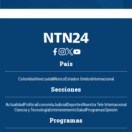
Item
1
of
8
País
Colombia
Venezuela
México
Estados Unidos
Internacional
Secciones
Actualidad
Política
Economía
Judicial
Deportes
Nuestra Tele Internacional
Ciencia y Tecnología
Entretenimiento
Salud
Programas
Opinión
Programas