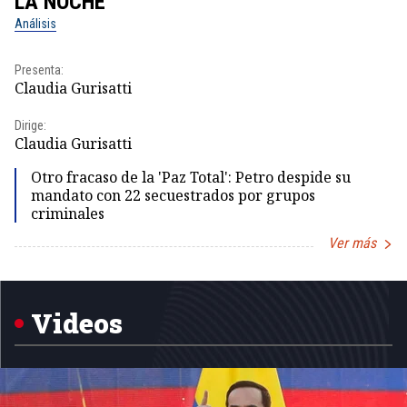
LA NOCHE
L
Análisis
No
Presenta:
Pr
Claudia Gurisatti
Id
Dirige:
Dir
Claudia Gurisatti
Id
Otro fracaso de la 'Paz Total': Petro despide su
mandato con 22 secuestrados por grupos
criminales
Ver más
Item
1
of
5
Videos