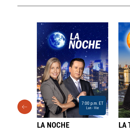
9:30 a.m. ET
7:00 p.m. ET
Sab
Lun - Vie
LA NOCHE
LA 