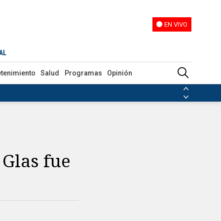
EN VIVO
EN VIVO
AL
etenimiento
Salud
Programas
Opinión
ias de las FARC
ezuela
Nicolás Maduro
Disidencias de las FARC
 en Venezuela
Nicolás Maduro
 Glas fue