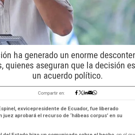
ción ha generado un enorme desconten
, quienes aseguran que la decisión e
un acuerdo político.
Compartir en:
Espinel, exvicepresidente de Ecuador, fue liberado
 juez aprobará el recurso de ‘hábeas corpus’ en su
al del Estado hizo un comunicado sobre el hecho
, en el q