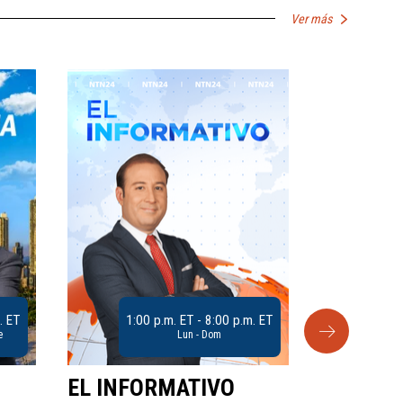
Ver más
. ET
1:00 p.m. ET - 8:00 p.m. ET
e
Lun - Dom
EL INFORMATIVO
CLUB D