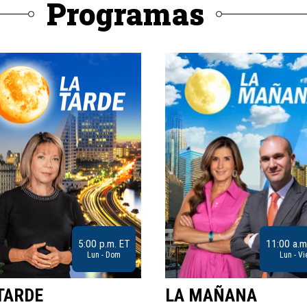
Programas
5:00 p.m. ET
11:00 a.m
Lun - Dom
Lun - Vi
TARDE
LA MAÑANA