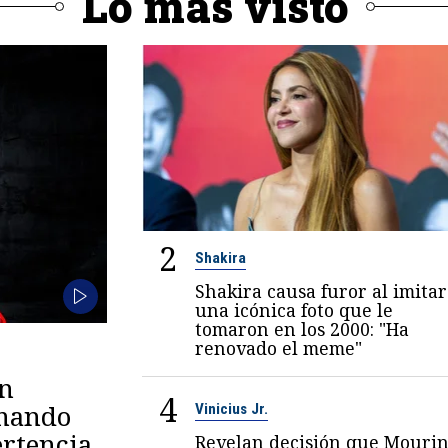
Lo más visto
2
Shakira
Shakira causa furor al imitar
una icónica foto que le
tomaron en los 2000: "Ha
renovado el meme"
en
4
omando
Vinicius Jr.
rtencia
Revelan decisión que Mouri