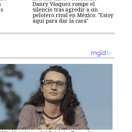
s
Danry Vásquez rompe el
as
silencio tras agredir a un
pelotero rival en México: "Estoy
aquí para dar la cara"