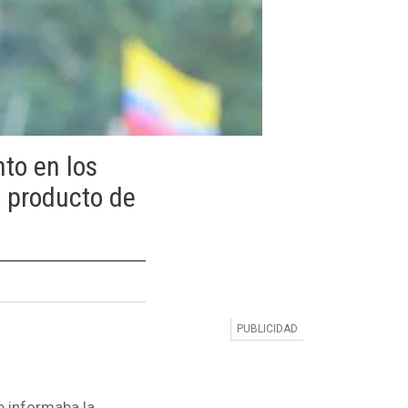
to en los
s producto de
ue informaba la