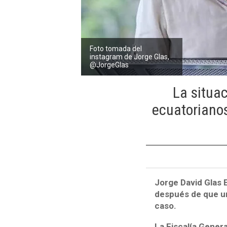
Foto tomada del
instagram de Jorge Glas,
@JorgeGlas
La situa
ecuatorianos
Jorge David Glas 
después de que un
caso.
La Fiscalía Gener