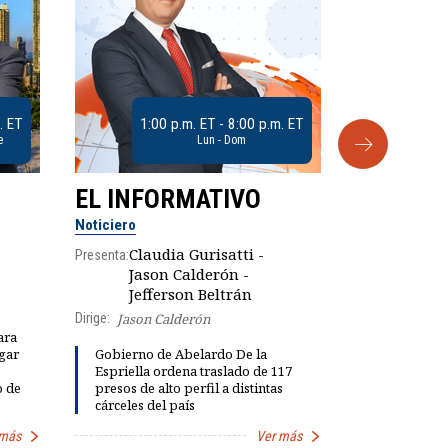
. ET
1:00 p.m. ET - 8:00 p.m. ET
e
Lun - Dom
EL INFORMATIVO
CLUB D
Noticiero
Análisis
Claudia Gurisatti -
Presenta:
Jason Calderón -
Robe
Presenta:
Jefferson Beltrán
Dirige:
Jason Calderón
ara
gar
Gobierno de Abelardo De la
Dinorah Fig
Espriella ordena traslado de 117
instalación
o de
presos de alto perfil a distintas
diálogo par
cárceles del país
democracia
 más
Ver más