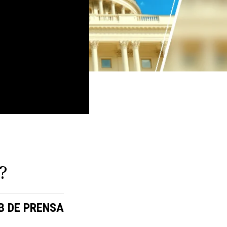
e
?
B DE PRENSA