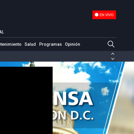
EN VIVO
EN VIVO
AL
etenimiento
Salud
Programas
Opinión
ias de las FARC
ezuela
Nicolás Maduro
Disidencias de las FARC
 en Venezuela
Nicolás Maduro