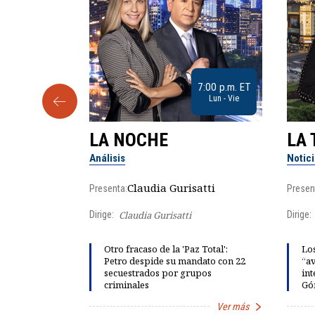
9:30 a.m. ET
7:00 p.m. ET
Sab
Lun - Vie
LA NOCHE
LA 
Análisis
Notic
lgo
Claudia Gurisatti
Presenta:
Presen
Dirige:
Claudia Gurisatti
Dirige:
ño acelera
Otro fracaso de la 'Paz Total':
Los
 llevar al
Petro despide su mandato con 22
“av
rds de calor,
secuestrados por grupos
int
criminales
Gó
Ver más
Ver más