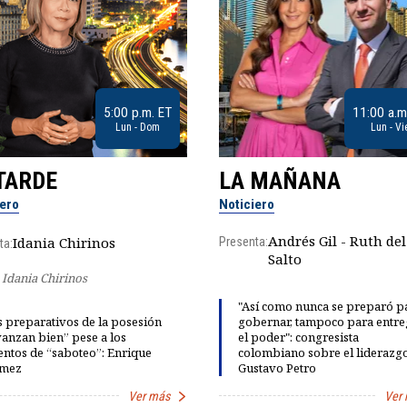
5:00 p.m. ET
11:00 a.m
Lun - Dom
Lun - Vi
TARDE
LA MAÑANA
iero
Noticiero
Andrés Gil - Ruth del
Idania Chirinos
Presenta:
ta:
Salto
Idania Chirinos
"Así como nunca se preparó p
 preparativos de la posesión
gobernar, tampoco para entre
anzan bien” pese a los
el poder": congresista
entos de “saboteo”: Enrique
colombiano sobre el liderazg
mez
Gustavo Petro
Ver más
Ver