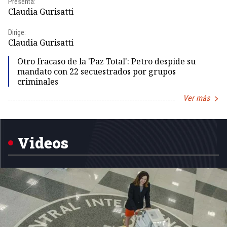
Presenta:
Pr
Claudia Gurisatti
Id
Dirige:
Dir
Claudia Gurisatti
Id
Otro fracaso de la 'Paz Total': Petro despide su
mandato con 22 secuestrados por grupos
criminales
Ver más
Item
1
of
5
Videos