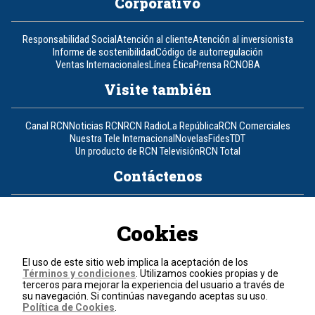
Corporativo
Responsabilidad Social
Atención al cliente
Atención al inversionista
Informe de sostenibilidad
Código de autorregulación
Ventas Internacionales
Línea Ética
Prensa RCN
OBA
Visite también
Canal RCN
Noticias RCN
RCN Radio
La República
RCN Comerciales
Nuestra Tele Internacional
Novelas
Fides
TDT
Un producto de RCN Televisión
RCN Total
Contáctenos
Teléfono
+57 (601) 426 92 92
Cookies
Política de datos personales
Política de cookies
El uso de este sitio web implica la aceptación de los
Términos y condiciones
Términos y condiciones
. Utilizamos cookies propias y de
terceros para mejorar la experiencia del usuario a través de
su navegación. Si continúas navegando aceptas su uso.
© 2026, RCN Medios.
Política de Cookies
.
Todos los derechos reservados.