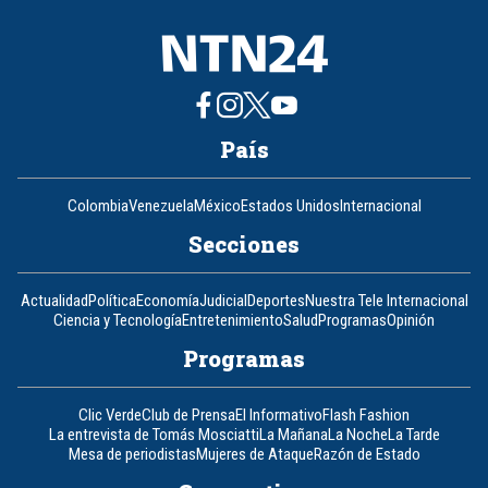
País
Colombia
Venezuela
México
Estados Unidos
Internacional
Secciones
Actualidad
Política
Economía
Judicial
Deportes
Nuestra Tele Internacional
Ciencia y Tecnología
Entretenimiento
Salud
Programas
Opinión
Programas
Clic Verde
Club de Prensa
El Informativo
Flash Fashion
La entrevista de Tomás Mosciatti
La Mañana
La Noche
La Tarde
Mesa de periodistas
Mujeres de Ataque
Razón de Estado