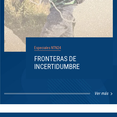
Especiales NTN24
FRONTERAS DE
INCERTIDUMBRE
Ver más
Item
1
of
8