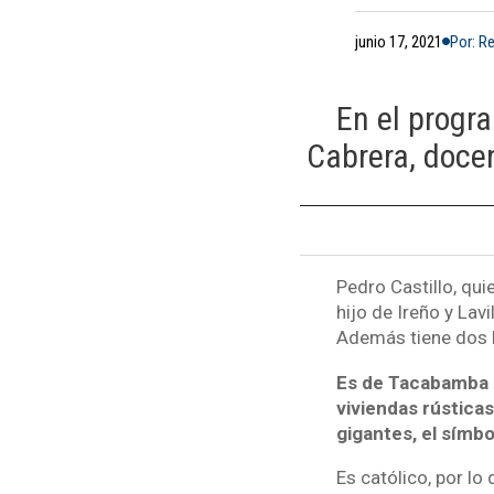
junio 17, 2021
Por: R
En el prog
Cabrera, docen
Pedro Castillo, qui
hijo de Ireño y Lav
Además tiene dos hi
Es de Tacabamba 
viviendas rústica
gigantes, el símbo
Es católico, por lo