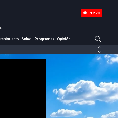
EN VIVO
EN VIVO
r Cabrera
AL
etenimiento
Salud
Programas
Opinión
ias de las FARC
ezuela
Nicolás Maduro
Disidencias de las FARC
 en Venezuela
Nicolás Maduro