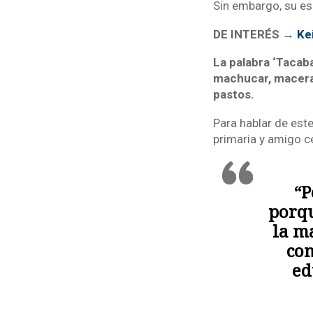
Sin embargo, su es
DE INTERÉS →
Kei
La palabra ‘Tacab
machucar, macerar
pastos.
Para hablar de est
primaria y amigo c
“P
porqu
la m
com
ed