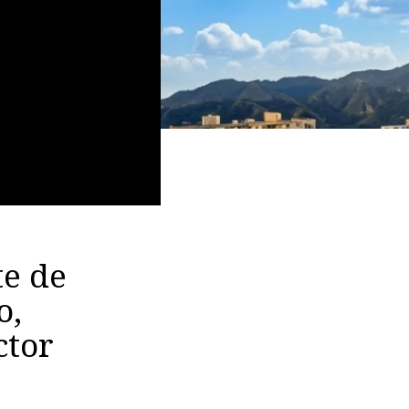
te de
o,
ctor