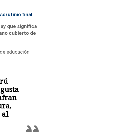
scrutinio final
ay que significa
lano cubierto de
 de educación
erú
 gusta
ufran
ura,
 al