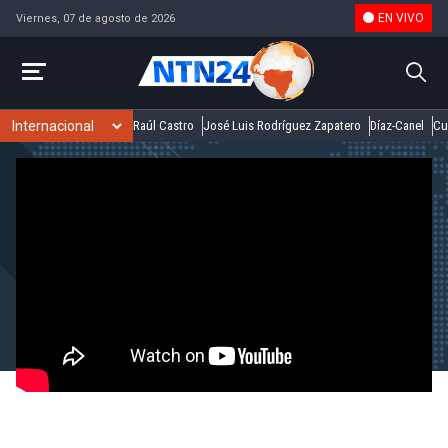
EN VIVO
Viernes, 07 de agosto de 2026
Raúl Castro
José Luis Rodríguez Zapatero
Díaz-Canel
Cu