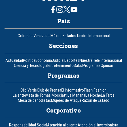
País
Colombia
Venezuela
México
Estados Unidos
Internacional
Secciones
Actualidad
Política
Economía
Judicial
Deportes
Nuestra Tele Internacional
Ciencia y Tecnología
Entretenimiento
Salud
Programas
Opinión
Programas
Clic Verde
Club de Prensa
El Informativo
Flash Fashion
La entrevista de Tomás Mosciatti
La Mañana
La Noche
La Tarde
Mesa de periodistas
Mujeres de Ataque
Razón de Estado
Corporativo
Responsabilidad Social
Atención al cliente
Atención al inversionista