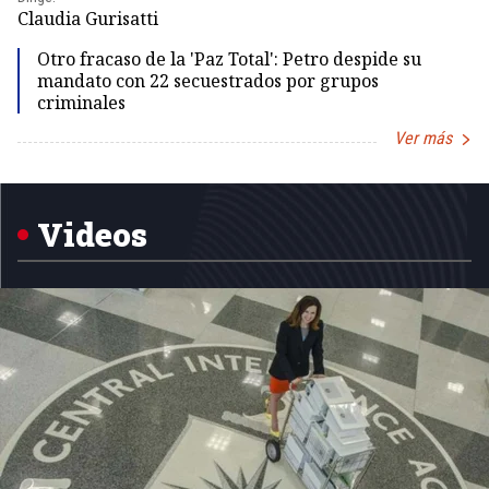
Dir
Claudia Gurisatti
Id
Otro fracaso de la 'Paz Total': Petro despide su
mandato con 22 secuestrados por grupos
criminales
Ver más
Item
1
of
5
Videos