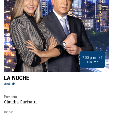
7:00 p.m. ET
Lun - Vie
LA NOCHE
L
Análisis
No
Presenta:
Pr
Claudia Gurisatti
Id
Dirige: