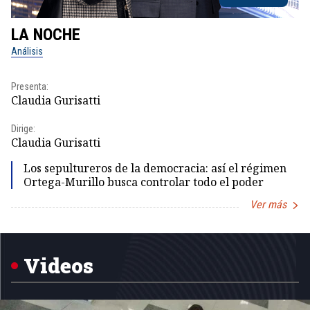
LA NOCHE
L
Análisis
No
Presenta:
Pr
Claudia Gurisatti
Id
Dirige:
Dir
Claudia Gurisatti
Id
Los sepultureros de la democracia: así el régimen
Ortega-Murillo busca controlar todo el poder
Ver más
Item
1
of
5
Videos