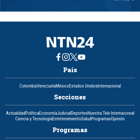
Item
1
of
8
País
Colombia
Venezuela
México
Estados Unidos
Internacional
Secciones
Actualidad
Política
Economía
Judicial
Deportes
Nuestra Tele Internacional
Ciencia y Tecnología
Entretenimiento
Salud
Programas
Opinión
Programas