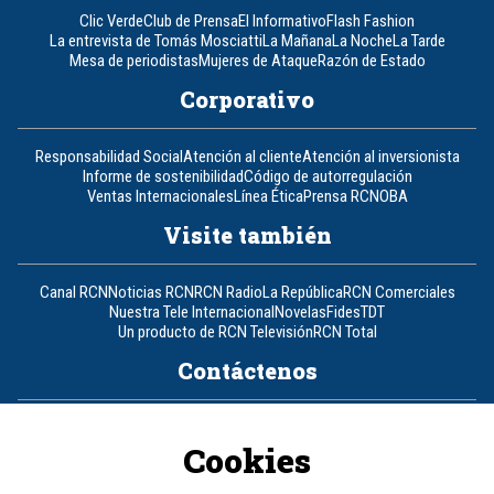
Clic Verde
Club de Prensa
El Informativo
Flash Fashion
La entrevista de Tomás Mosciatti
La Mañana
La Noche
La Tarde
Mesa de periodistas
Mujeres de Ataque
Razón de Estado
Corporativo
Responsabilidad Social
Atención al cliente
Atención al inversionista
Informe de sostenibilidad
Código de autorregulación
Ventas Internacionales
Línea Ética
Prensa RCN
OBA
Visite también
Canal RCN
Noticias RCN
RCN Radio
La República
RCN Comerciales
Nuestra Tele Internacional
Novelas
Fides
TDT
Un producto de RCN Televisión
RCN Total
Contáctenos
Teléfono
+57 (601) 426 92 92
Cookies
Política de datos personales