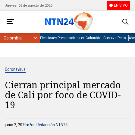
EN VIVO
Jueves, 06 de agosto de 2026
Elecciones Presidenciales en Colombia
Gustavo Petro
Abel
Coronavirus
Cierran principal mercado
de Cali por foco de COVID-
19
junio 2, 2020
Por: Redacción NTN24