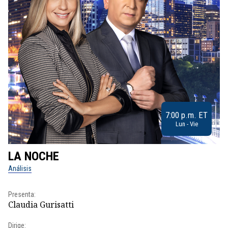
7:00 p.m. ET
Lun - Vie
LA NOCHE
L
Análisis
No
Presenta:
Pr
Claudia Gurisatti
Id
Dirige: