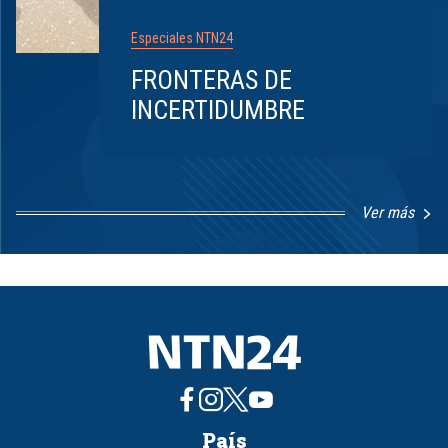
Especiales NTN24
FRONTERAS DE
INCERTIDUMBRE
Ver más
Item
1
of
8
País