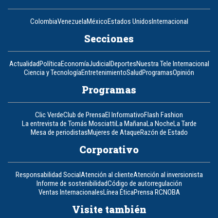
Colombia
Venezuela
México
Estados Unidos
Internacional
Secciones
Actualidad
Política
Economía
Judicial
Deportes
Nuestra Tele Internacional
Ciencia y Tecnología
Entretenimiento
Salud
Programas
Opinión
Programas
Clic Verde
Club de Prensa
El Informativo
Flash Fashion
La entrevista de Tomás Mosciatti
La Mañana
La Noche
La Tarde
Mesa de periodistas
Mujeres de Ataque
Razón de Estado
Corporativo
Responsabilidad Social
Atención al cliente
Atención al inversionista
Informe de sostenibilidad
Código de autorregulación
Ventas Internacionales
Línea Ética
Prensa RCN
OBA
Visite también