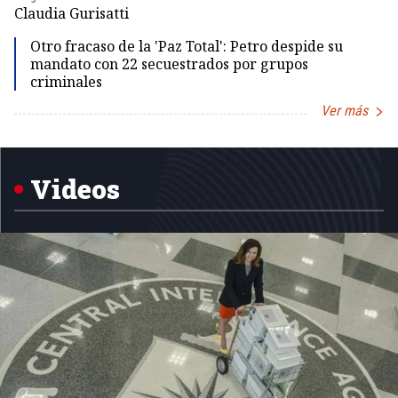
Dir
Claudia Gurisatti
Id
Otro fracaso de la 'Paz Total': Petro despide su
mandato con 22 secuestrados por grupos
criminales
Ver más
Item
1
of
5
Videos