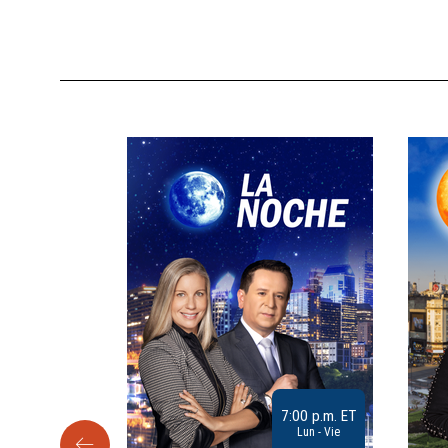
9:30 a.m. ET
7:00 p.m. ET
Sab
Lun - Vie