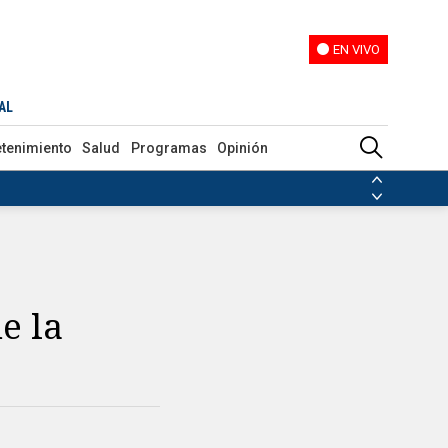
EN VIVO
EN VIVO
AL
etenimiento
Salud
Programas
Opinión
ias de las FARC
ezuela
Nicolás Maduro
Disidencias de las FARC
 en Venezuela
Nicolás Maduro
e la