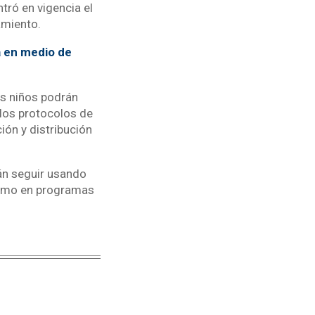
ntró en vigencia el
amiento.
a en medio de
os niños podrán
 los protocolos de
ción y distribución
án seguir usando
 como en programas