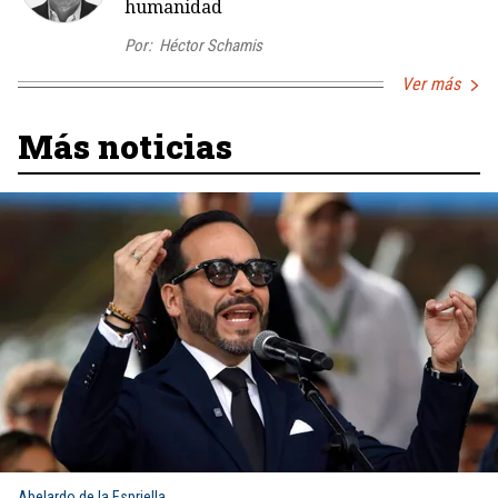
humanidad
Por:
Héctor Schamis
Ver más
Más noticias
Abelardo de la Espriella