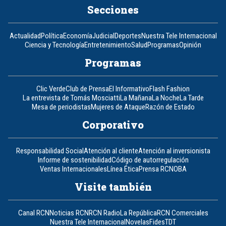
Secciones
Actualidad
Política
Economía
Judicial
Deportes
Nuestra Tele Internacional
Ciencia y Tecnología
Entretenimiento
Salud
Programas
Opinión
Programas
Clic Verde
Club de Prensa
El Informativo
Flash Fashion
La entrevista de Tomás Mosciatti
La Mañana
La Noche
La Tarde
Mesa de periodistas
Mujeres de Ataque
Razón de Estado
Corporativo
Responsabilidad Social
Atención al cliente
Atención al inversionista
Informe de sostenibilidad
Código de autorregulación
Ventas Internacionales
Línea Ética
Prensa RCN
OBA
Visite también
Canal RCN
Noticias RCN
RCN Radio
La República
RCN Comerciales
Nuestra Tele Internacional
Novelas
Fides
TDT