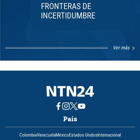
FRONTERAS DE
INCERTIDUMBRE
Ver más
Item
1
of
8
País
Colombia
Venezuela
México
Estados Unidos
Internacional