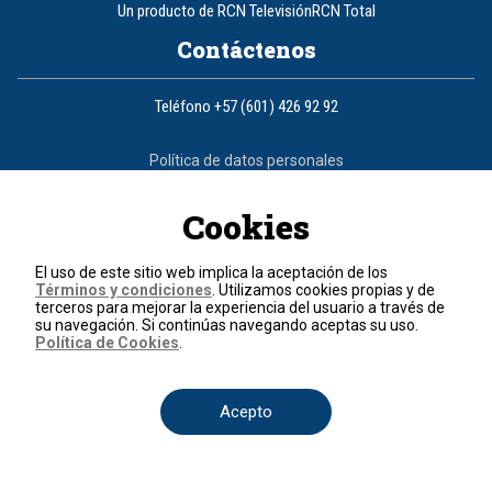
Un producto de RCN Televisión
RCN Total
Contáctenos
Teléfono
+57 (601) 426 92 92
Política de datos personales
Política de cookies
Términos y condiciones
Cookies
© 2026, RCN Medios.
Todos los derechos reservados.
El uso de este sitio web implica la aceptación de los
Organización Ardila Lülle - www.oal.com.co
Términos y condiciones
. Utilizamos cookies propias y de
terceros para mejorar la experiencia del usuario a través de
su navegación. Si continúas navegando aceptas su uso.
Política de Cookies
.
Acepto