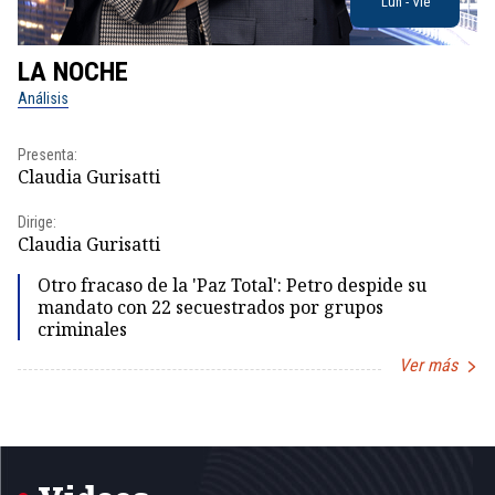
Lun - Vie
LA NOCHE
L
Análisis
No
Presenta:
Pr
Claudia Gurisatti
Id
Dirige:
Dir
Claudia Gurisatti
Id
Otro fracaso de la 'Paz Total': Petro despide su
mandato con 22 secuestrados por grupos
criminales
Ver más
Item
1
of
5