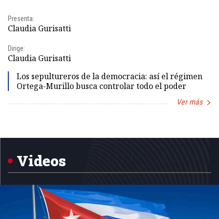
Presenta:
Pr
Claudia Gurisatti
Id
Dirige:
Dir
Claudia Gurisatti
Id
Los sepultureros de la democracia: así el régimen
Ortega-Murillo busca controlar todo el poder
Ver más
Item
1
of
5
Videos