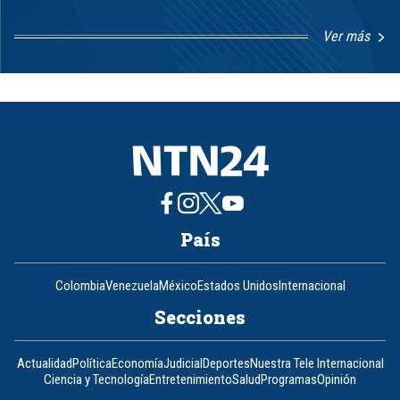
Ver más
Item
1
of
8
País
Colombia
Venezuela
México
Estados Unidos
Internacional
Secciones
Actualidad
Política
Economía
Judicial
Deportes
Nuestra Tele Internacional
Ciencia y Tecnología
Entretenimiento
Salud
Programas
Opinión