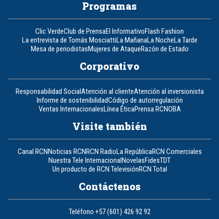
Programas
Clic Verde
Club de Prensa
El Informativo
Flash Fashion
La entrevista de Tomás Mosciatti
La Mañana
La Noche
La Tarde
Mesa de periodistas
Mujeres de Ataque
Razón de Estado
Corporativo
Responsabilidad Social
Atención al cliente
Atención al inversionista
Informe de sostenibilidad
Código de autorregulación
Ventas Internacionales
Línea Ética
Prensa RCN
OBA
Visite también
Canal RCN
Noticias RCN
RCN Radio
La República
RCN Comerciales
Nuestra Tele Internacional
Novelas
Fides
TDT
Un producto de RCN Televisión
RCN Total
Contáctenos
Teléfono
+57 (601) 426 92 92