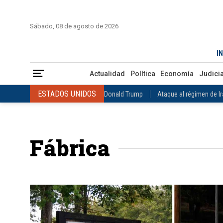
INICIO
COLOMBIA
VENEZUELA
MÉXICO
EST
Sábado, 08 de agosto de 2026
Actualidad
Política
Economía
Judicial
Deportes
Nuest
IN
ESTADOS UNIDOS
Donald Trump
Ataque al régimen de Irán
Actualidad
Política
Economía
Judicia
INTERNACIONAL
Raúl Castro
José Luis Rodríguez Zapatero
ESTADOS UNIDOS
Donald Trump
Ataque al régimen de I
COLOMBIA
Elecciones Presidenciales en Colombia
Gustavo Petr
INTERNACIONAL
Raúl Castro
José Luis Rodríguez Zapat
VENEZUELA
Juicio contra Maduro
Terremoto en Venezuela
COLOMBIA
Elecciones Presidenciales en Colombia
Gusta
MÉXICO
Claudia Sheinbaum
Mundial 2026
Narcotráfico
C
Fábrica
VENEZUELA
Juicio contra Maduro
Terremoto en Venezue
MÉXICO
Claudia Sheinbaum
Mundial 2026
Narcotráfi