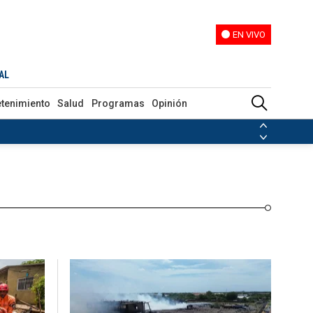
EN VIVO
EN VIVO
Programas
Opinión
AL
etenimiento
Salud
Programas
Opinión
ias de las FARC
ezuela
Nicolás Maduro
Disidencias de las FARC
 en Venezuela
Nicolás Maduro