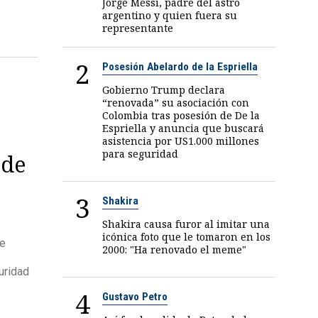
Jorge Messi, padre del astro
argentino y quien fuera su
representante
2
Posesión Abelardo de la Espriella
Gobierno Trump declara
“renovada” su asociación con
Colombia tras posesión de De la
Espriella y anuncia que buscará
asistencia por US1.000 millones
para seguridad
 de
3
Shakira
Shakira causa furor al imitar una
icónica foto que le tomaron en los
de
2000: "Ha renovado el meme"
uridad
4
Gustavo Petro