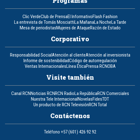
Programas
Clic Verde
Club de Prensa
El Informativo
Flash Fashion
La entrevista de Tomás Mosciatti
La Mañana
La Noche
La Tarde
Mesa de periodistas
Mujeres de Ataque
Razón de Estado
Corporativo
Responsabilidad Social
Atención al cliente
Atención al inversionista
Informe de sostenibilidad
Código de autorregulación
Ventas Internacionales
Línea Ética
Prensa RCN
OBA
Visite también
Canal RCN
Noticias RCN
RCN Radio
La República
RCN Comerciales
Nuestra Tele Internacional
Novelas
Fides
TDT
Un producto de RCN Televisión
RCN Total
Contáctenos
Teléfono
+57 (601) 426 92 92