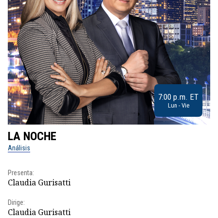
7:00 p.m. ET
Lun - Vie
LA NOCHE
L
Análisis
No
Presenta:
Pr
Claudia Gurisatti
Id
Dirige:
Dir
Claudia Gurisatti
Id