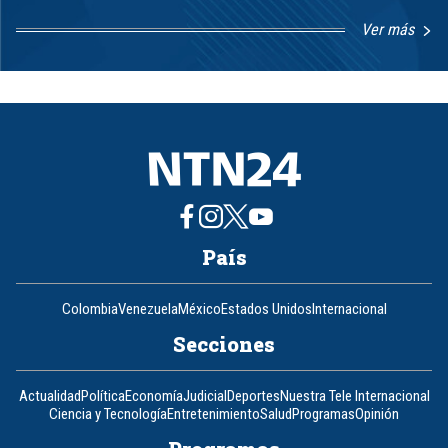
Ver más
Item
1
of
8
País
Colombia
Venezuela
México
Estados Unidos
Internacional
Secciones
Actualidad
Política
Economía
Judicial
Deportes
Nuestra Tele Internacional
Ciencia y Tecnología
Entretenimiento
Salud
Programas
Opinión