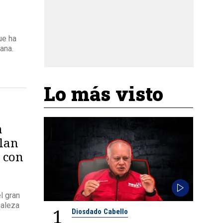
ue ha
ana.
Lo más visto
a
lan
s con
l gran
ealeza
1
Diosdado Cabello