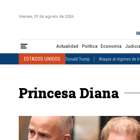
INICIO
COLOMBIA
VENEZUELA
MÉXICO
EST
Viernes, 07 de agosto de 2026
Actualidad
Política
Economía
Judicial
Deportes
Nuest
IN
ESTADOS UNIDOS
Donald Trump
Ataque al régimen de Irán
Actualidad
Política
Economía
Judicia
INTERNACIONAL
Raúl Castro
José Luis Rodríguez Zapatero
ESTADOS UNIDOS
Donald Trump
Ataque al régimen de I
COLOMBIA
Elecciones Presidenciales en Colombia
Gustavo Petr
INTERNACIONAL
Raúl Castro
José Luis Rodríguez Zapat
VENEZUELA
Juicio contra Maduro
Terremoto en Venezuela
COLOMBIA
Elecciones Presidenciales en Colombia
Gusta
MÉXICO
Claudia Sheinbaum
Mundial 2026
Narcotráfico
C
Princesa Diana
VENEZUELA
Juicio contra Maduro
Terremoto en Venezue
MÉXICO
Claudia Sheinbaum
Mundial 2026
Narcotráfi