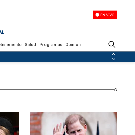
EN VIVO
EN VIVO
Programas
Opinión
AL
etenimiento
Salud
Programas
Opinión
ias de las FARC
ezuela
Nicolás Maduro
Disidencias de las FARC
 en Venezuela
Nicolás Maduro