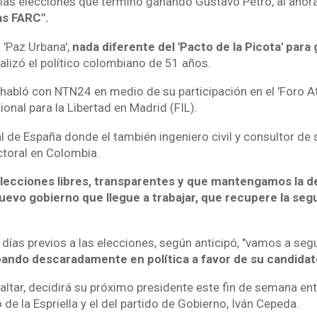
n las elecciones que terminó ganando Gustavo Petro, al ahor
as FARC".
a 'Paz Urbana',
nada diferente del 'Pacto de la Picota' para 
lizó el político colombiano de 51 años.
, habló con NTN24 en medio de su participación en el 'Foro At
onal para la Libertad en Madrid (FIL).
l de España donde el también ingeniero civil y consultor de 
ctoral en Colombia.
lecciones libres, transparentes y que mantengamos la d
vo gobierno que llegue a trabajar, que recupere la segur
 días previos a las elecciones, según anticipó, "vamos a segu
pando descaradamente en política a favor de su candidat
altar, decidirá su próximo presidente este fin de semana ent
de la Espriella y el del partido de Gobierno, Iván Cepeda.