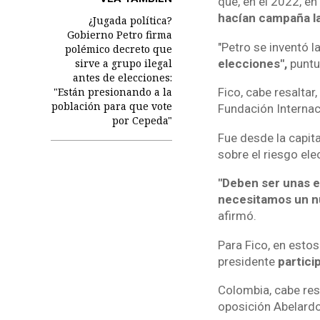
que, en el 2022, e
hacían campaña l
¿Jugada política?
Gobierno Petro firma
"Petro se inventó l
polémico decreto que
sirve a grupo ilegal
elecciones",
puntua
antes de elecciones:
"Están presionando a la
Fico, cabe resaltar
población para que vote
Fundación Internaci
por Cepeda"
Fue desde la capita
sobre el riesgo ele
"Deben ser unas e
necesitamos un nue
afirmó.
Para Fico, en estos
presidente
partici
Colombia, cabe res
oposición Abelardo 