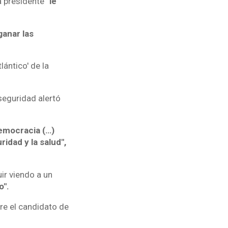
a presidente
"le
ganar las
lántico' de la
seguridad alertó
emocracia (…)
idad y la salud",
ir viendo a un
o".
re el candidato de