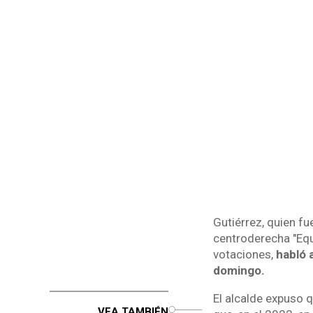
Gutiérrez, quien fu
centroderecha "Equi
votaciones,
habló 
domingo.
El alcalde expuso 
o
VEA TAMBIÉN