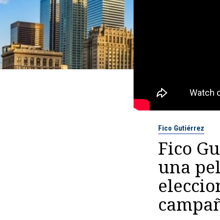
Fico Gutiérrez
Fico Gu
una pel
eleccio
campañ