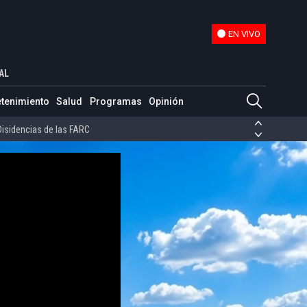
EN VIVO
EN VIVO
an campaña a Petro"
AL
ias de las FARC
etenimiento
Salud
Programas
Opinión
ezuela
Nicolás Maduro
Disidencias de las FARC
 en Venezuela
Nicolás Maduro