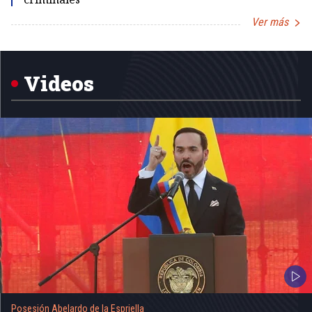
Ver más
Item
1
of
5
Videos
Posesión Abelardo de la Espriella