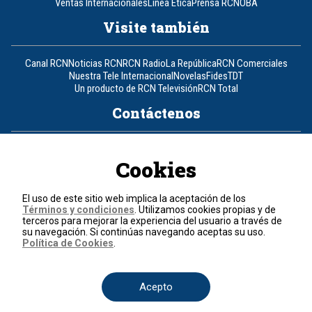
Ventas Internacionales
Línea Ética
Prensa RCN
OBA
Visite también
Canal RCN
Noticias RCN
RCN Radio
La República
RCN Comerciales
Nuestra Tele Internacional
Novelas
Fides
TDT
Un producto de RCN Televisión
RCN Total
Contáctenos
Teléfono
+57 (601) 426 92 92
Cookies
Política de datos personales
Política de cookies
El uso de este sitio web implica la aceptación de los
Términos y condiciones
Términos y condiciones
. Utilizamos cookies propias y de
terceros para mejorar la experiencia del usuario a través de
su navegación. Si continúas navegando aceptas su uso.
© 2026, RCN Medios.
Política de Cookies
.
Todos los derechos reservados.
Organización Ardila Lülle - www.oal.com.co
Acepto