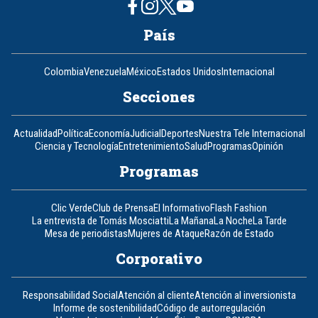
País
Colombia
Venezuela
México
Estados Unidos
Internacional
Secciones
Actualidad
Política
Economía
Judicial
Deportes
Nuestra Tele Internacional
Ciencia y Tecnología
Entretenimiento
Salud
Programas
Opinión
Programas
Clic Verde
Club de Prensa
El Informativo
Flash Fashion
La entrevista de Tomás Mosciatti
La Mañana
La Noche
La Tarde
Mesa de periodistas
Mujeres de Ataque
Razón de Estado
Corporativo
Responsabilidad Social
Atención al cliente
Atención al inversionista
Informe de sostenibilidad
Código de autorregulación