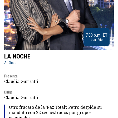
7:00 p.m. ET
Lun - Vie
LA NOCHE
L
Análisis
No
Presenta:
Pr
Claudia Gurisatti
Id
Dirige:
Dir
Claudia Gurisatti
Id
Otro fracaso de la 'Paz Total': Petro despide su
mandato con 22 secuestrados por grupos
criminales