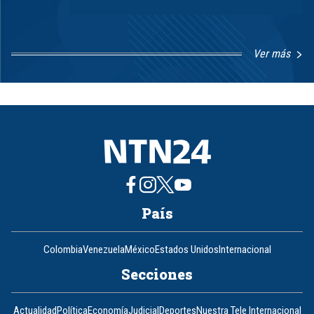
Ver más
Item
1
of
8
País
Colombia
Venezuela
México
Estados Unidos
Internacional
Secciones
Actualidad
Política
Economía
Judicial
Deportes
Nuestra Tele Internacional