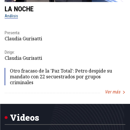
LA NOCHE
L
Análisis
No
Pr
Presenta:
Id
Claudia Gurisatti
Dir
Dirige:
Id
Claudia Gurisatti
Otro fracaso de la 'Paz Total': Petro despide su
mandato con 22 secuestrados por grupos
criminales
Ver más
Item
1
of
5
Videos