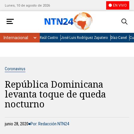
EN VIVO
Lunes, 10 de agosto de 2026
Raúl Castro
José Luis Rodríguez Zapatero
Díaz-Canel
Cu
Coronavirus
República Dominicana
levanta toque de queda
nocturno
junio 28, 2020
Por: Redacción NTN24