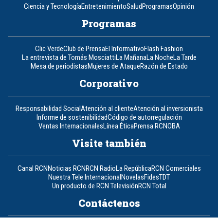
Ciencia y Tecnología
Entretenimiento
Salud
Programas
Opinión
Programas
Clic Verde
Club de Prensa
El Informativo
Flash Fashion
La entrevista de Tomás Mosciatti
La Mañana
La Noche
La Tarde
Mesa de periodistas
Mujeres de Ataque
Razón de Estado
Corporativo
Responsabilidad Social
Atención al cliente
Atención al inversionista
Informe de sostenibilidad
Código de autorregulación
Ventas Internacionales
Línea Ética
Prensa RCN
OBA
Visite también
Canal RCN
Noticias RCN
RCN Radio
La República
RCN Comerciales
Nuestra Tele Internacional
Novelas
Fides
TDT
Un producto de RCN Televisión
RCN Total
Contáctenos