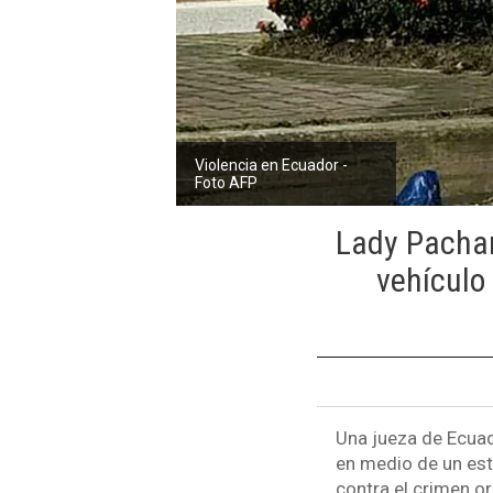
Violencia en Ecuador -
Foto AFP
Lady Pachar
vehículo
Una jueza de Ecuad
en medio de un est
contra el crimen o