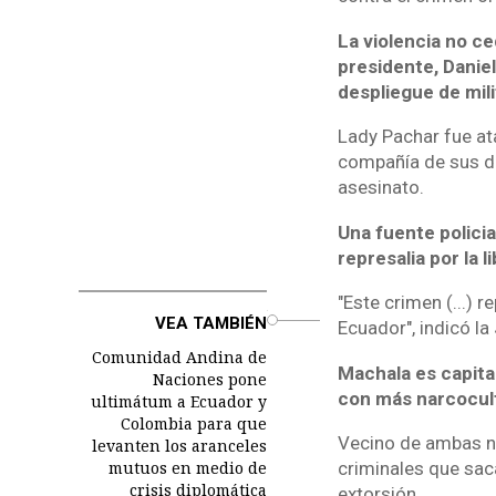
La violencia no ce
presidente, Danie
despliegue de mili
Lady Pachar fue ata
compañía de sus do
asesinato.
Una fuente policia
represalia por la
"Este crimen (...) 
o
VEA TAMBIÉN
Ecuador", indicó la
Comunidad Andina de
Machala es capital
Naciones pone
con más narcocul
ultimátum a Ecuador y
Colombia para que
Vecino de ambas na
levanten los aranceles
mutuos en medio de
criminales que saca
crisis diplomática
extorsión.