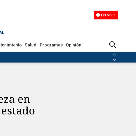
EN VIVO
EN VIVO
AL
etenimiento
Salud
Programas
Opinión
ias de las FARC
ezuela
Nicolás Maduro
Disidencias de las FARC
 en Venezuela
Nicolás Maduro
eza en
 estado