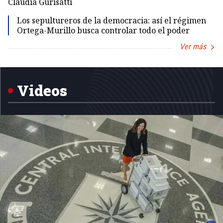
Claudia Gurisatti
Id
Los sepultureros de la democracia: así el régimen
Ortega-Murillo busca controlar todo el poder
Ver más
Item
1
of
5
Videos