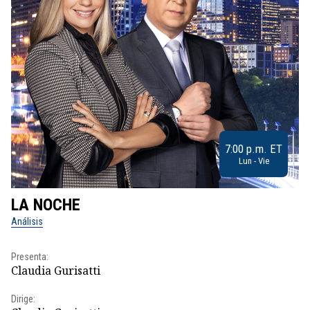
7:00 p.m. ET
Lun - Vie
LA NOCHE
L
Análisis
No
Presenta:
Pr
Claudia Gurisatti
Id
Dirige:
Dir