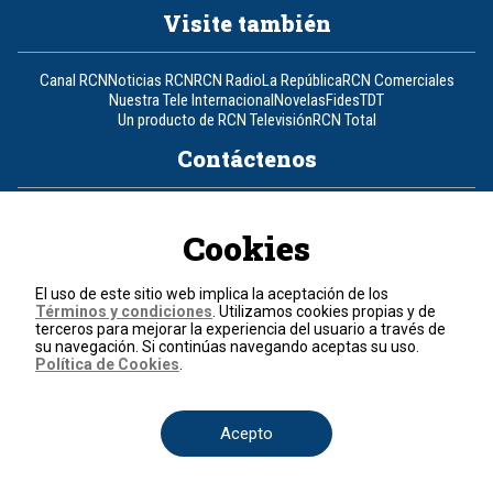
Visite también
Canal RCN
Noticias RCN
RCN Radio
La República
RCN Comerciales
Nuestra Tele Internacional
Novelas
Fides
TDT
Un producto de RCN Televisión
RCN Total
Contáctenos
Teléfono
+57 (601) 426 92 92
Cookies
Política de datos personales
Política de cookies
El uso de este sitio web implica la aceptación de los
Términos y condiciones
Términos y condiciones
. Utilizamos cookies propias y de
terceros para mejorar la experiencia del usuario a través de
su navegación. Si continúas navegando aceptas su uso.
© 2026, RCN Medios.
Política de Cookies
.
Todos los derechos reservados.
Organización Ardila Lülle - www.oal.com.co
Acepto