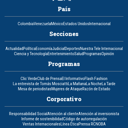
País
Colombia
Venezuela
México
Estados Unidos
Internacional
Secciones
Actualidad
Política
Economía
Judicial
Deportes
Nuestra Tele Internacional
Ciencia y Tecnología
Entretenimiento
Salud
Programas
Opinión
Programas
Clic Verde
Club de Prensa
El Informativo
Flash Fashion
La entrevista de Tomás Mosciatti
La Mañana
La Noche
La Tarde
Mesa de periodistas
Mujeres de Ataque
Razón de Estado
Corporativo
Responsabilidad Social
Atención al cliente
Atención al inversionista
Informe de sostenibilidad
Código de autorregulación
Ventas Internacionales
Línea Ética
Prensa RCN
OBA