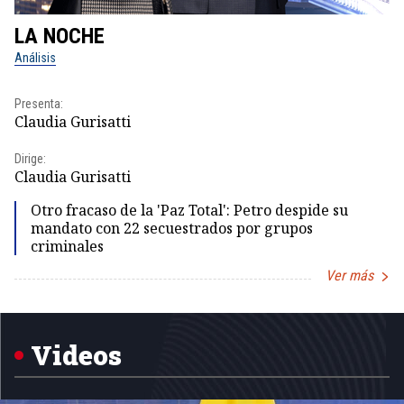
LA NOCHE
L
Análisis
No
Presenta:
Pr
Claudia Gurisatti
Id
Dirige:
Dir
Claudia Gurisatti
Id
Otro fracaso de la 'Paz Total': Petro despide su
mandato con 22 secuestrados por grupos
criminales
Ver más
Item
1
of
5
Videos