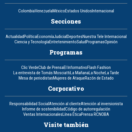
Colombia
Venezuela
México
Estados Unidos
Internacional
Secciones
Actualidad
Política
Economía
Judicial
Deportes
Nuestra Tele Internacional
Ciencia y Tecnología
Entretenimiento
Salud
Programas
Opinión
Programas
Clic Verde
Club de Prensa
El Informativo
Flash Fashion
La entrevista de Tomás Mosciatti
La Mañana
La Noche
La Tarde
Mesa de periodistas
Mujeres de Ataque
Razón de Estado
Corporativo
Responsabilidad Social
Atención al cliente
Atención al inversionista
Informe de sostenibilidad
Código de autorregulación
Ventas Internacionales
Línea Ética
Prensa RCN
OBA
Visite también