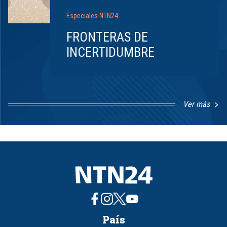
Especiales NTN24
FRONTERAS DE
INCERTIDUMBRE
Ver más
Item
1
of
8
País