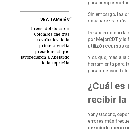
para cumplir metas
Sin embargo, las ci
o
VEA TAMBIÉN
desaparezca más r
Precio del dólar en
De acuerdo con la 
Colombia cae tras
por MejorCDT y la 
resultados de la
primera vuelta
utilizó recursos a
presidencial que
favorecieron a Abelardo
Y es que, más allá
de la Espriella
herramienta para f
para objetivos futu
¿Cuál es 
recibir l
Yeny Useche, exper
errores más frecue
percibirlo como u