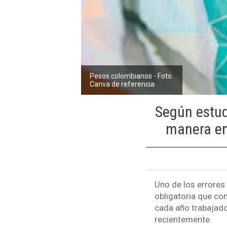
Pesos colombianos - Foto
Canva de referencia
Según estud
manera en 
Uno de los errores 
obligatoria que con
cada año trabajado
recientemente.