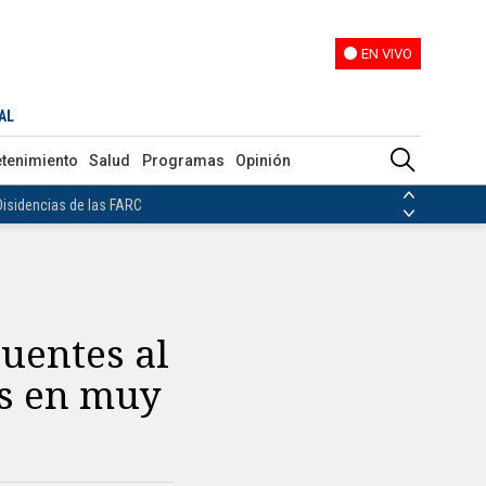
EN VIVO
EN VIVO
AL
ias de las FARC
etenimiento
Salud
Programas
Opinión
ezuela
Nicolás Maduro
Disidencias de las FARC
 en Venezuela
Nicolás Maduro
uentes al
os en muy