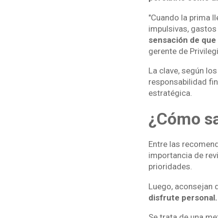
"Cuando la prima ll
impulsivas, gasto
sensación de que 
gerente de Privile
La clave, según los 
responsabilidad fin
estratégica.
¿Cómo sa
Entre las recomend
importancia de revi
prioridades.
Luego, aconsejan di
disfrute personal.
Se trata de una me