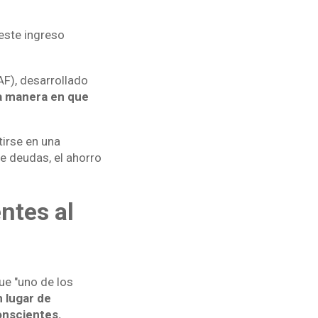
 este ingreso
AF), desarrollado
la manera en que
tirse en una
e deudas, el ahorro
ntes al
ue "uno de los
n lugar de
onscientes.