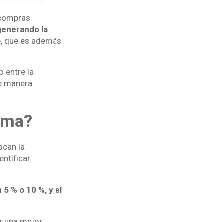
n compras
generando la
, que es además
o entre la
de manera
ima?
acan la
entificar
 5 % o 10 %, y el
r una mejor