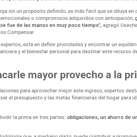
ega sin un propósito definido, es más fácil que se diluya e
s emocionales o compromisos adquiridos con anticipación,
se fue de las manos en muy poco tiempo",
agregó Useche
gios Compensar.
expertos, está en definir prioridades y encontrar un equilibri
anciera y el bienestar personal para destinar este recurso 
carle mayor provecho a la pr
aciones para aprovechar mejor este ingreso, expertos dest
sar el presupuesto y las metas financieras del hogar para id
vidir la prima en tres partes:
obligaciones, un ahorro de un
todología que, a mediano plazo, puede contribuir a promove