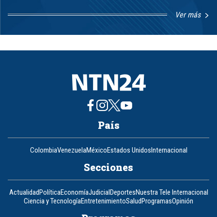
Ver más
Item
1
of
8
País
Colombia
Venezuela
México
Estados Unidos
Internacional
Secciones
Actualidad
Política
Economía
Judicial
Deportes
Nuestra Tele Internacional
Ciencia y Tecnología
Entretenimiento
Salud
Programas
Opinión