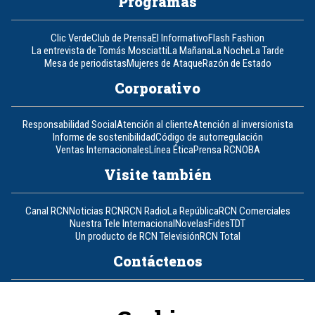
Programas
Clic Verde
Club de Prensa
El Informativo
Flash Fashion
La entrevista de Tomás Mosciatti
La Mañana
La Noche
La Tarde
Mesa de periodistas
Mujeres de Ataque
Razón de Estado
Corporativo
Responsabilidad Social
Atención al cliente
Atención al inversionista
Informe de sostenibilidad
Código de autorregulación
Ventas Internacionales
Línea Ética
Prensa RCN
OBA
Visite también
Canal RCN
Noticias RCN
RCN Radio
La República
RCN Comerciales
Nuestra Tele Internacional
Novelas
Fides
TDT
Un producto de RCN Televisión
RCN Total
Contáctenos
Teléfono
+57 (601) 426 92 92