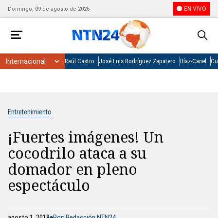
EN VIVO
Domingo, 09 de agosto de 2026
Raúl Castro
José Luis Rodríguez Zapatero
Díaz-Canel
Cu
Entretenimiento
¡Fuertes imágenes! Un
cocodrilo ataca a su
domador en pleno
espectáculo
agosto 1, 2018
Por: Redacción NTN24