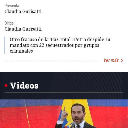
Presenta:
Pr
Claudia Gurisatti
Id
Dirige:
Dir
Claudia Gurisatti
Id
Otro fracaso de la 'Paz Total': Petro despide su
mandato con 22 secuestrados por grupos
criminales
Ver más
Item
1
of
5
Videos