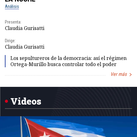
Análisis
No
Presenta:
Pr
Claudia Gurisatti
Id
Dirige:
Dir
Claudia Gurisatti
Id
Los sepultureros de la democracia: así el régimen
Ortega-Murillo busca controlar todo el poder
Ver más
Item
1
of
5
Videos