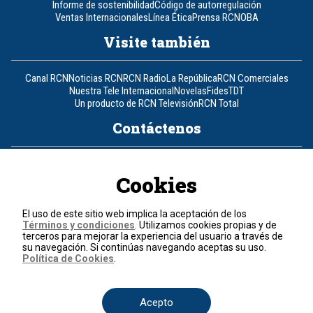
Informe de sostenibilidad
Código de autorregulación
Ventas Internacionales
Línea Ética
Prensa RCN
OBA
Visite también
Canal RCN
Noticias RCN
RCN Radio
La República
RCN Comerciales
Nuestra Tele Internacional
Novelas
Fides
TDT
Un producto de RCN Televisión
RCN Total
Contáctenos
Teléfono
+57 (601) 426 92 92
Cookies
Política de datos personales
Política de cookies
El uso de este sitio web implica la aceptación de los
Términos y condiciones
Términos y condiciones
. Utilizamos cookies propias y de
terceros para mejorar la experiencia del usuario a través de
su navegación. Si continúas navegando aceptas su uso.
© 2026, RCN Medios.
Política de Cookies
.
Todos los derechos reservados.
Organización Ardila Lülle - www.oal.com.co
Acepto