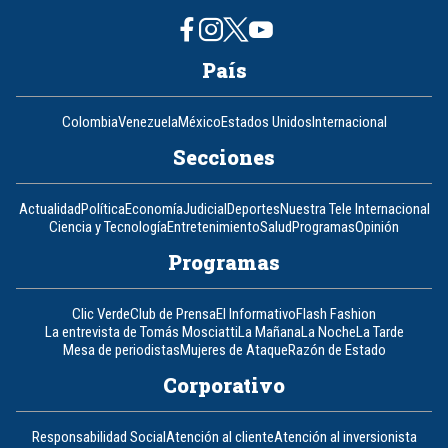
País
Colombia
Venezuela
México
Estados Unidos
Internacional
Secciones
Actualidad
Política
Economía
Judicial
Deportes
Nuestra Tele Internacional
Ciencia y Tecnología
Entretenimiento
Salud
Programas
Opinión
Programas
Clic Verde
Club de Prensa
El Informativo
Flash Fashion
La entrevista de Tomás Mosciatti
La Mañana
La Noche
La Tarde
Mesa de periodistas
Mujeres de Ataque
Razón de Estado
Corporativo
Responsabilidad Social
Atención al cliente
Atención al inversionista