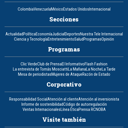
Colombia
Venezuela
México
Estados Unidos
Internacional
Secciones
Actualidad
Política
Economía
Judicial
Deportes
Nuestra Tele Internacional
Ciencia y Tecnología
Entretenimiento
Salud
Programas
Opinión
Programas
Clic Verde
Club de Prensa
El Informativo
Flash Fashion
La entrevista de Tomás Mosciatti
La Mañana
La Noche
La Tarde
Mesa de periodistas
Mujeres de Ataque
Razón de Estado
Corporativo
Responsabilidad Social
Atención al cliente
Atención al inversionista
Informe de sostenibilidad
Código de autorregulación
Ventas Internacionales
Línea Ética
Prensa RCN
OBA
Visite también