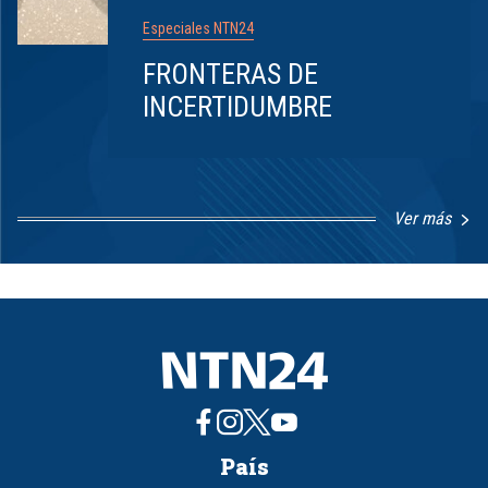
Especiales NTN24
FRONTERAS DE
INCERTIDUMBRE
Ver más
Item
1
of
8
País