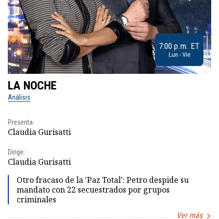
7:00 p.m. ET
Lun - Vie
LA NOCHE
L
Análisis
No
Presenta:
Pr
Claudia Gurisatti
Id
Dirige:
Dir
Claudia Gurisatti
Id
Otro fracaso de la 'Paz Total': Petro despide su
mandato con 22 secuestrados por grupos
criminales
Ver más