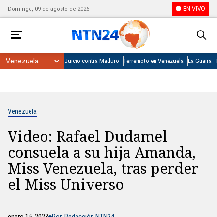
EN VIVO
Domingo, 09 de agosto de 2026
Juicio contra Maduro
Terremoto en Venezuela
La Guaira
Venezuela
Video: Rafael Dudamel
consuela a su hija Amanda,
Miss Venezuela, tras perder
el Miss Universo
enero 15, 2023
Por: Redacción NTN24