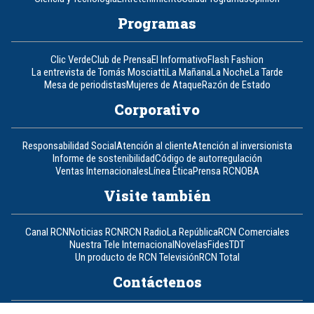
Programas
Clic Verde
Club de Prensa
El Informativo
Flash Fashion
La entrevista de Tomás Mosciatti
La Mañana
La Noche
La Tarde
Mesa de periodistas
Mujeres de Ataque
Razón de Estado
Corporativo
Responsabilidad Social
Atención al cliente
Atención al inversionista
Informe de sostenibilidad
Código de autorregulación
Ventas Internacionales
Línea Ética
Prensa RCN
OBA
Visite también
Canal RCN
Noticias RCN
RCN Radio
La República
RCN Comerciales
Nuestra Tele Internacional
Novelas
Fides
TDT
Un producto de RCN Televisión
RCN Total
Contáctenos