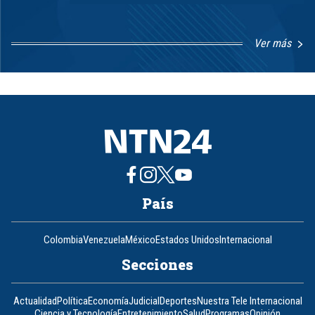
Ver más
Item
1
of
8
País
Colombia
Venezuela
México
Estados Unidos
Internacional
Secciones
Actualidad
Política
Economía
Judicial
Deportes
Nuestra Tele Internacional
Ciencia y Tecnología
Entretenimiento
Salud
Programas
Opinión