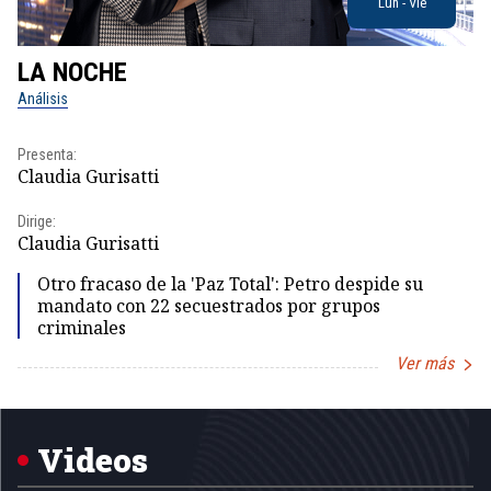
Lun - Vie
LA NOCHE
L
Análisis
No
Presenta:
Pr
Claudia Gurisatti
Id
Dirige:
Dir
Claudia Gurisatti
Id
Otro fracaso de la 'Paz Total': Petro despide su
mandato con 22 secuestrados por grupos
criminales
Ver más
Item
1
of
5
Videos