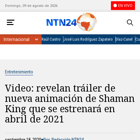
EN VIVO
Domingo, 09 de agosto de 2026
Raúl Castro
José Luis Rodríguez Zapatero
Díaz-Canel
Cu
Entretenimiento
Video: revelan tráiler de
nueva animación de Shaman
King que se estrenará en
abril de 2021
septiembre 18, 2020
Por: Redacción NTN24