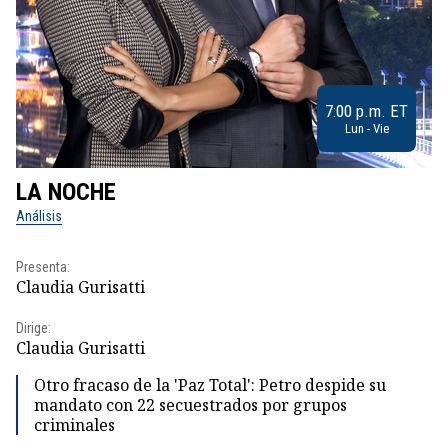
7:00 p.m. ET
Lun - Vie
LA NOCHE
L
Análisis
No
Presenta:
Pr
Claudia Gurisatti
Id
Dirige:
Dir
Claudia Gurisatti
Id
Otro fracaso de la 'Paz Total': Petro despide su
mandato con 22 secuestrados por grupos
criminales