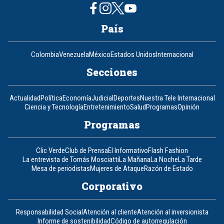
País
Colombia
Venezuela
México
Estados Unidos
Internacional
Secciones
Actualidad
Política
Economía
Judicial
Deportes
Nuestra Tele Internacional
Ciencia y Tecnología
Entretenimiento
Salud
Programas
Opinión
Programas
Clic Verde
Club de Prensa
El Informativo
Flash Fashion
La entrevista de Tomás Mosciatti
La Mañana
La Noche
La Tarde
Mesa de periodistas
Mujeres de Ataque
Razón de Estado
Corporativo
Responsabilidad Social
Atención al cliente
Atención al inversionista
Informe de sostenibilidad
Código de autorregulación