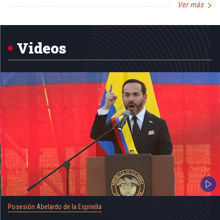
Ver más
Item
1
of
5
Videos
Posesión Abelardo de la Espriella