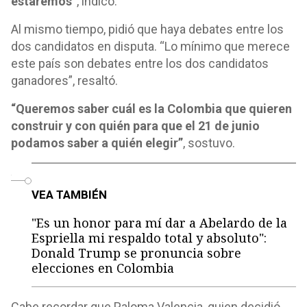
estaremos”
, indicó.
Al mismo tiempo, pidió que haya debates entre los
dos candidatos en disputa. “Lo mínimo que merece
este país son debates entre los dos candidatos
ganadores”, resaltó.
“Queremos saber cuál es la Colombia que quieren
construir y con quién para que el 21 de junio
podamos saber a quién elegir”
, sostuvo.
o
VEA TAMBIÉN
"Es un honor para mí dar a Abelardo de la
Espriella mi respaldo total y absoluto":
Donald Trump se pronuncia sobre
elecciones en Colombia
Cabe recordar que Paloma Valencia, quien decidió