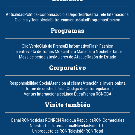
Actualidad
Política
Economía
Judicial
Deportes
Nuestra Tele Internacional
Ciencia y Tecnología
Entretenimiento
Salud
Programas
Opinión
Programas
Clic Verde
Club de Prensa
El Informativo
Flash Fashion
La entrevista de Tomás Mosciatti
La Mañana
La Noche
La Tarde
Mesa de periodistas
Mujeres de Ataque
Razón de Estado
Corporativo
Responsabilidad Social
Atención al cliente
Atención al inversionista
Informe de sostenibilidad
Código de autorregulación
Ventas Internacionales
Línea Ética
Prensa RCN
OBA
Visite también
Canal RCN
Noticias RCN
RCN Radio
La República
RCN Comerciales
Nuestra Tele Internacional
Novelas
Fides
TDT
Un producto de RCN Televisión
RCN Total