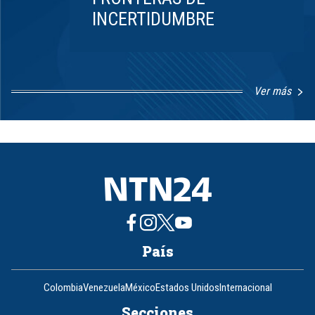
INCERTIDUMBRE
Ver más
Item
1
of
8
País
Colombia
Venezuela
México
Estados Unidos
Internacional
Secciones