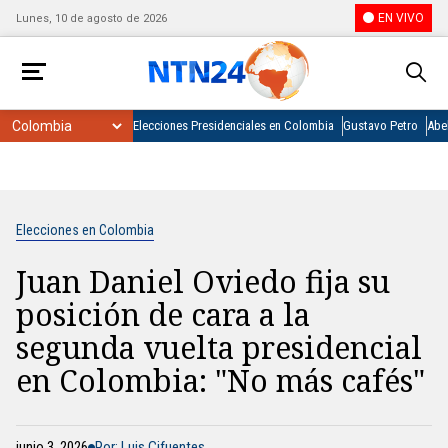
EN VIVO
Lunes, 10 de agosto de 2026
Elecciones Presidenciales en Colombia
Gustavo Petro
Abel
Elecciones en Colombia
Juan Daniel Oviedo fija su
posición de cara a la
segunda vuelta presidencial
en Colombia: "No más cafés"
junio 3, 2026
Por: Luis Cifuentes