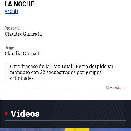
LA NOCHE
L
Análisis
No
Pr
Presenta:
Id
Claudia Gurisatti
Dir
Dirige:
Id
Claudia Gurisatti
Otro fracaso de la 'Paz Total': Petro despide su
mandato con 22 secuestrados por grupos
criminales
Ver más
Item
1
of
5
Videos