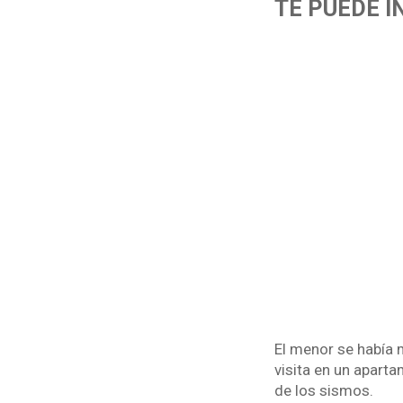
TE PUEDE I
El menor se había 
visita en un aparta
de los sismos.