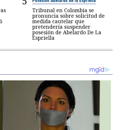
5
Posesión Abelardo de la Espriella
ras
Tribunal en Colombia se
pronuncia sobre solicitud de
ó
medida cautelar que
pretendería suspender
posesión de Abelardo De La
Espriella