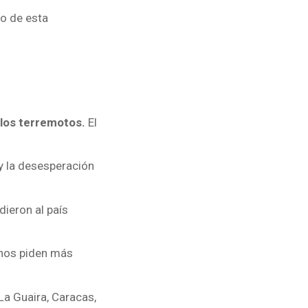
co de esta
 los terremotos.
El
 y la desesperación
ieron al país
lanos piden más
a Guaira, Caracas,