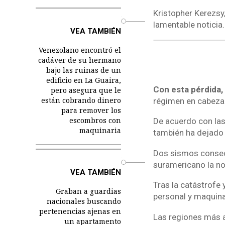
Kristopher Kerezsy
o
lamentable noticia.
VEA TAMBIÉN
Venezolano encontró el
cadáver de su hermano
bajo las ruinas de un
edificio en La Guaira,
Con esta pérdida,
pero asegura que le
están cobrando dinero
régimen en cabeza
para remover los
escombros con
De acuerdo con las 
maquinaria
también ha dejado
Dos sismos consecu
o
suramericano la no
VEA TAMBIÉN
Tras la catástrofe 
Graban a guardias
personal y maquin
nacionales buscando
pertenencias ajenas en
Las regiones más a
un apartamento