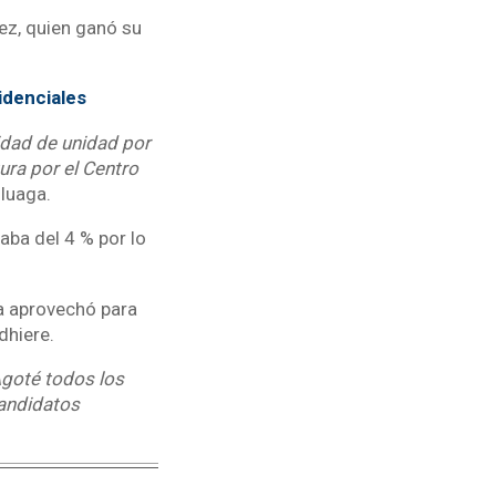
rez, quien ganó su
idenciales
sidad de unidad por
ura por el Centro
luaga.
aba del 4 % por lo
a aprovechó para
dhiere.
Agoté todos los
candidatos