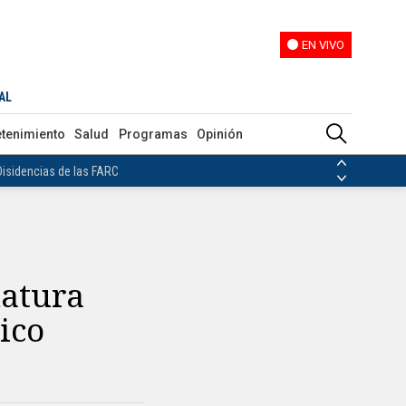
EN VIVO
EN VIVO
AL
ias de las FARC
etenimiento
Salud
Programas
Opinión
ezuela
Nicolás Maduro
Disidencias de las FARC
 en Venezuela
Nicolás Maduro
datura
ico