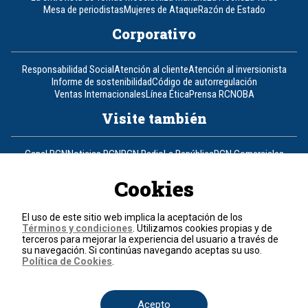
Mesa de periodistas
Mujeres de Ataque
Razón de Estado
Corporativo
Responsabilidad Social
Atención al cliente
Atención al inversionista
Informe de sostenibilidad
Código de autorregulación
Ventas Internacionales
Línea Ética
Prensa RCN
OBA
Visite también
Canal RCN
Noticias RCN
RCN Radio
La República
RCN Comerciales
Nuestra Tele Internacional
Novelas
Fides
TDT
Un producto de RCN Televisión
RCN Total
Cookies
Contáctenos
El uso de este sitio web implica la aceptación de los
Términos y condiciones
. Utilizamos cookies propias y de
Teléfono
+57 (601) 426 92 92
terceros para mejorar la experiencia del usuario a través de
su navegación. Si continúas navegando aceptas su uso.
Política de Cookies
.
Política de datos personales
Política de cookies
Términos y condiciones
Acepto