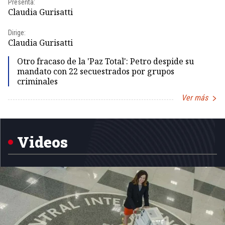
Presenta:
Pr
Claudia Gurisatti
Id
Dirige:
Dir
Claudia Gurisatti
Id
Otro fracaso de la 'Paz Total': Petro despide su
mandato con 22 secuestrados por grupos
criminales
Ver más
Item
1
of
5
Videos