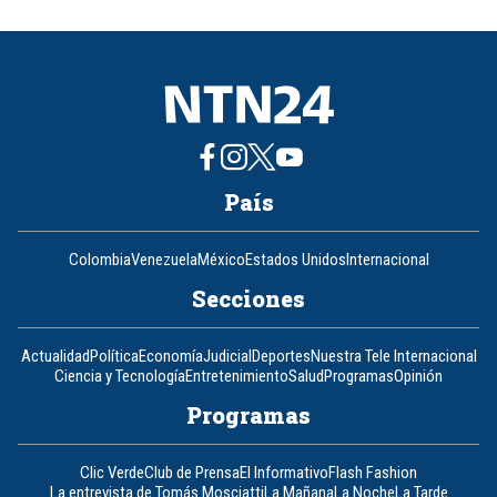
of
8
País
Colombia
Venezuela
México
Estados Unidos
Internacional
Secciones
Actualidad
Política
Economía
Judicial
Deportes
Nuestra Tele Internacional
Ciencia y Tecnología
Entretenimiento
Salud
Programas
Opinión
Programas
Clic Verde
Club de Prensa
El Informativo
Flash Fashion
La entrevista de Tomás Mosciatti
La Mañana
La Noche
La Tarde